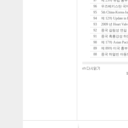
97
제 23차 유럽 흉부
96
우즈베키스탄 국
95
5th China-Korea-Ja
94
제 12차 Update in Pe
93
2009 년 Heart Valv
92
중국 길림성 연길
91
중국 흑룡강성 하
90
제 17차 Asian Pacifi
89
제 89차 미국 흉
88
중국 하얼빈 아
1