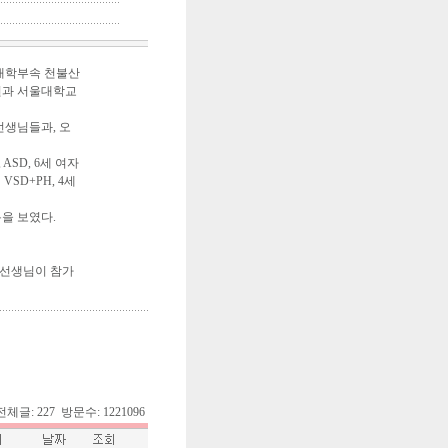
산동대학부속 천불산
원과 서울대학교
과선생님들과, 오
ASD, 6세 여자
SD+PH, 4세
을 보였다.
범선생님이 참가
7. 전체글: 227 방문수: 1221096