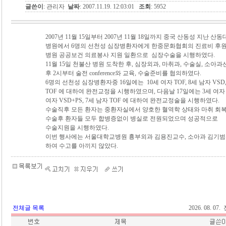
글쓴이
: 관리자
날짜
: 2007.11.19. 12:03:01
조회
: 5952
2007년 11월 15일부터 2007년 11월 18일까지 중국 산동성 지난 
병원에서 6명의 선천성 심장병환자에게 한중문화협회의 진료비 후
병원 공공보건 의료봉사 지원 일환으로 심장수술을 시행하였다.
11월 15일 천불산 병원 도착한 후, 심장외과, 마취과, 수술실, 소아
후 2시부터 술전 conference와 교육, 수술준비를 협의하였다.
6명의 선천성 심장병환자중 16일에는 10세 여자 TOF, 8세 남자 VSD, 
TOF 에 대하여 완전교정을 시행하였으며, 다음날 17일에는 3세 여자 V
여자 VSD+PS, 7세 남자 TOF 에 대하여 완전교정술을 시행하였다.
수술직후 모든 환자는 중환자실에서 양호한 혈역학 상태와 마취 회복
수술후 환자들 모두 합병증없이 병실로 전원되었으며 성공적으로
수술지원을 시행하였다.
이번 행사에는 서울대학교병원 흉부외과 김용진교수, 소아과 김기
하여 수고를 아끼지 않았다.
전체글 목록
2026. 08. 0