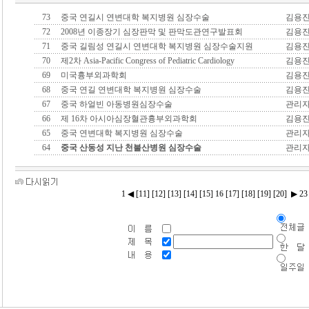
73
중국 연길시 연변대학 복지병원 심장수술
김용
72
2008년 이종장기 심장판막 및 판막도관연구발표회
김용
71
중국 길림성 연길시 연변대학 복지병원 심장수술지원
김용
70
제2차 Asia-Pacific Congress of Pediatric Cardiology
김용
69
미국흉부외과학회
김용
68
중국 연길 연변대학 복지병원 심장수술
김용
67
중국 하얼빈 아동병원심장수술
관리
66
제 16차 아시아심장혈관흉부외과학회
김용
65
중국 연변대학 복지병원 심장수술
관리
64
중국 산동성 지난 천불산병원 심장수술
관리
1
◀
[11]
[12]
[13]
[14]
[15]
16
[17]
[18]
[19]
[20]
▶
23