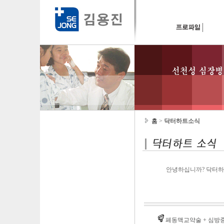
홈
>
닥터하트소식
안녕하십니까? 닥터하
페동맥교약술 + 심방