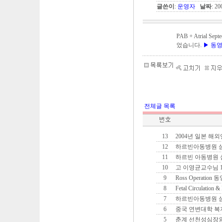
글쓴이
:
운영자
날짜
: 2
PAB + Atria
었습니다.
▶ 동
전체글 목록
13
2004년 일본 해
12
하르빈아동병원 
11
하르빈 아동병원
10
고 이영균교수님 
9
Ross Operati
8
Fetal Circulatio
7
하르빈아동병원 
6
중국 연변대학 복
5
춘계 선천성심장