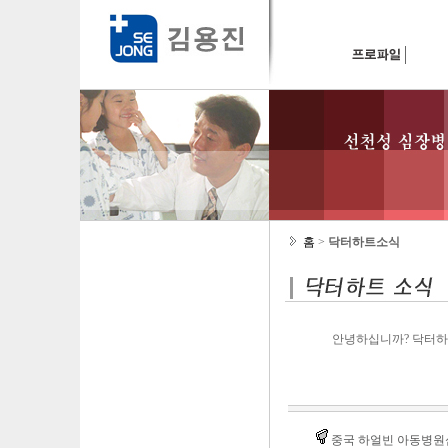
홈
>
닥터하트소식
안녕하십니까? 닥터하
중국 하얼빈 아동병