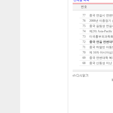
전체글 목록
77
중국 연길시 연변
76
2008년 이종장
75
중국 길림성 연길
74
제2차 Asia-Pacific C
73
미국흉부외과학
72
중국 연길 연변대
71
중국 하얼빈 아
70
제 16차 아시아
69
중국 연변대학 복
68
중국 산동성 지난
1