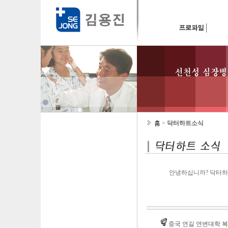
홈
>
닥터하트소식
안녕하십니까? 닥터하
중국 연길 연변대학 