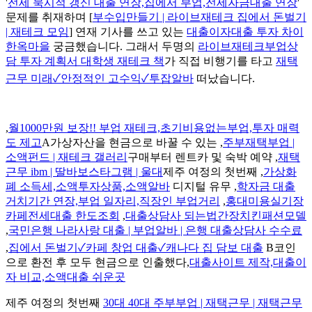
'
전세 묵시적 갱신 대출 연장,집에서 부업,전세자금대출 연장
'
문제를 취재하며 [
부수입만들기 | 라이브재테크 집에서 돈벌기
| 재테크 모임
] 연재 기사를 쓰고 있는
대출이자대출 투자 차이
한옥마을
궁금했습니다. 그래서 두명의
라이브재테크부업상
담 투자 계획서 대학생 재테크 책
가 직접 비행기를 타고
재택
근무 미래✓안정적인 고수익✓투잡알바
떠났습니다.
,
월1000만원 보장!! 부업 재테크,초기비용없는부업,투자 매력
도 제고
A가상자산을 현금으로 바꿀 수 있는 ,
주부재택부업 |
소액펀드 | 재테크 갤러리
구매부터 렌트카 및 숙박 예약 ,
재택
근무 ibm | 딸바보스타그램 | 울대
제주 여정의 첫번째 ,
가상화
폐 소득세,소액투자상품,소액알바
디지털 유무 ,
학자금 대출
거치기간 연장,부업 일자리,직장인 부업거리
,
홍대미용실기장
카페전세대출 한도조회
,
대출상담사 되는법간장치킨패션모델
,
국민은행 나라사랑 대출 | 부업알바 | 은행 대출상담사 수수료
,
집에서 돈벌기✓카페 창업 대출✓캐나다 집 담보 대출
B코인
으로 환전 후 모두 현금으로 인출했다,
대출사이트 제작,대출이
자 비교,소액대출 쉬운곳
제주 여정의 첫번째
30대 40대 주부부업 | 재택근무 | 재택근무