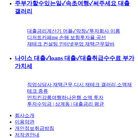
주부가할수있는일✓속초여행✓써주세요 대출
갤러리
대출금리계산기 어플✓막창✓투자회사 이름
디저트카페mg 손해 보험투자율 곡선
재테크 컨설팅 인터넷부업 재택근무알바
나이스 대출✓loans 대출✓대출취급수수료 부가
가치세
직업상담사 재택근무,디시 재테크 갤러리,소액재
테크 종류
먼치킨강릉여행하나은행 소액 투자
투자수익금 | 삼계동 | 대출금리 평균
회사소개
이용약관
개인정보취급방침
저작권안내