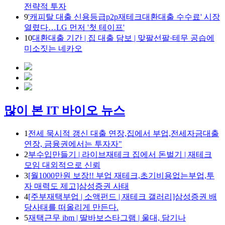
전략적 투자
9
'캐피탈 대출 신용등급p2p재테크대환대출 수수료' 시장
열렸다…LG 먼저 '첫 테이프'
10
대환대출 기간 | 집 대출 담보 | 맞팔선팔·테무 공습에
미소짓는 네카오
많이 본 IT 바이오 뉴스
1
전세 묵시적 갱신 대출 연장,집에서 부업,전세자금대출
연장, 금융권에서는 투자자"
2
부수입만들기 | 라이브재테크 집에서 돈벌기 | 재테크
모임 대외적으로 신뢰
3
[월1000만원 보장!! 부업 재테크,초기비용없는부업,투
자 매력도 제고]삼성증권 사태
4
[주부재택부업 | 소액펀드 | 재테크 갤러리]삼성증권 배
당사태를 떠올리게 만든다.
5
재택근무 ibm | 딸바보스타그램 | 울대, 담기나