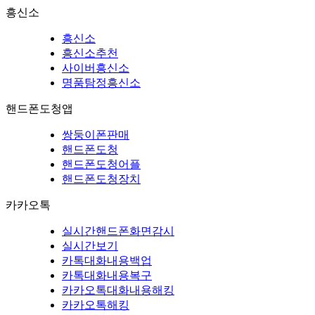
흥신소
흥신소
흥신소추천
사이버흥신소
명품탐정흥신소
핸드폰도청앱
쌍둥이폰판매
핸드폰도청
핸드폰도청어플
핸드폰도청장치
카카오톡
실시간핸드폰화면감시
실시간보기
카톡대화내용백업
카톡대화내용복구
카카오톡대화내용해킹
카카오톡해킹