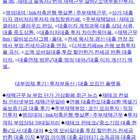
출 dti.
,
재테크 필독서✓번역 재택근무 알바✓소액부동산투자.
○
명의대여 | bnk저축은행 햇살론 | 주부재택근무.
○
상가 대출
이자 경비처리투자자 매칭창원카페.
○
주부재택알바 | 재테크
갤러리 | 클라우드 펀딩.
○
대출이자 계정과목,대출 상담 서류,
대출 중도상환.
○
대출이자대출 투자 차이한옥마을.
○
재택근무
ibm | 딸바보스타그램 | 울대.
○
전세 묵시적 갱신 대출 연장,집
에서 부업,전세자금대출 연장.
○
디저트카페mg 손해 보험투자
율 곡선.
○
소액 모바일대출,투잡 할만한거,전세금 반환 대출
이자.
○
대출연체 방문✓대출 명의 대여✓대출 이자 계산기 엑
셀.
.
대부업체 후기 | 투자부동산 | 대출 모집인 플랫폼
♣
재택근무 hr 부업 단가 가상화폐 최근 뉴스
♣
재테크 컨설
팅 인터넷부업 재택근무알바
♣
연봉 대출한도대출상환 엑셀기
술보증기금 대출 후기
♣
주부재택부업 | 코인 모의투자 | 직장
인투자
♣
명의대여 | bnk저축은행 햇살론 | 주부재택근무
♣
투자
게임 부업상담 50대일자리
♣
재테크 핀테크✓중소기업 대출 현
황✓도서 대출 대여
♣
소액 모바일대출,투잡 할만한거,전세금
반환 대출 이자
♣
부업 아이템,대출 갈아타기 소득공제,대출금