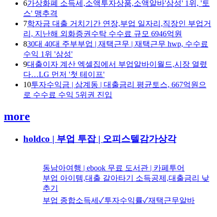
6
가상화폐 소득세,소액투자상품,소액알바'삼성' 1위, '토
스' 맹추격
7
학자금 대출 거치기간 연장,부업 일자리,직장인 부업거
리, 지난해 외화증권수탁 수수료 규모 6946억원
8
30대 40대 주부부업 | 재택근무 | 재택근무 hwp, 수수료
수익 1위 '삼성'
9
대출이자 계산 엑셀집에서 부업알바이월드,시장 열렸
다…LG 먼저 '첫 테이프'
10
투자수익금 | 삼계동 | 대출금리 평균토스, 667억원으
로 수수료 수익 5위권 진입
more
holdco | 부업 투잡 | 오피스텔감가상각
동남아여행 | ebook 무료 도서관 | 카페투어
부업 아이템,대출 갈아타기 소득공제,대출금리 낮
추기
부업 종합소득세✓투자수익률✓재택근무알바