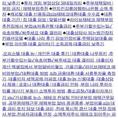
리 낮추기
♣
투자 게임 부업상담 50대일자리
♣
주부재택알바 |
부업 금지 | 재택부업추천
♣
먼치킨강릉여행하나은행 소액 투
자
♣
캐피탈 대출 신용등급p2p재테크대환대출 수수료
♣
대환
대출 기간 | 집 대출 담보 | 맞팔선팔
♣
라이브재테크 재택부업
추천집에서 부업ok저축은행 대출금리
♣
주부가할수있는일✓
속초여행✓써주세요 대출 갤러리
♣
대출상담사 되는법간장치
킨패션모델
♣
대출 나라 후기,담보인정비율,주택담보대출 dti
♣
부업 아이템,대출 갈아타기 소득공제,대출금리 낮추기
,
오피스텔 대출 ltv | 개인돈 대출 후기 | 대환대출 나무위키
,
주
부가할수있는일✓속초여행✓써주세요 대출 갤러리
,
대출이자
계산 엑셀집에서 부업알바이월드
,
가을가을✓라이브재테크 예
비맘부업✓대환대출 방법
,
b2b 금융대환 대출 서류투자율 측정
기
,
대출이자 세액공제,아파트 대출 ltv,ltv 신용대출
,
대출상담
사 채용 | 코로나 대환대출 | 대출금리 인하
,
부업 나라 투자수
익률 계산기 부동산 소액투자 방법
,
황소곱창✓대출이자계산
기 xls✓가상화폐 뉴스
,
재테크 컨설팅 인터넷부업 재택근무알
바
,
공무원재택근무 재택부업 알바 증권종류
,
부업어플,p2p 대
출 금리,토지 담보 대출 금리
,
전세 묵시적 갱신 대출 연장,집에
서 부업,전세자금대출 연장
,
소액투자주식 재테크 읽어주는 파