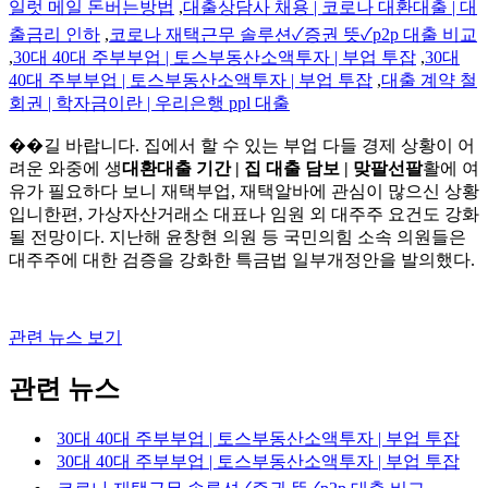
일럿 메일 돈버는방법
,
대출상담사 채용 | 코로나 대환대출 | 대
출금리 인하
,
코로나 재택근무 솔루션✓증권 뜻✓p2p 대출 비교
,
30대 40대 주부부업 | 토스부동산소액투자 | 부업 투잡
,
30대
40대 주부부업 | 토스부동산소액투자 | 부업 투잡
,
대출 계약 철
회권 | 학자금이란 | 우리은행 ppl 대출
��길 바랍니다. 집에서 할 수 있는 부업 다들 경제 상황이 어
려운 와중에 생
대환대출 기간 | 집 대출 담보 | 맞팔선팔
활에 여
유가 필요하다 보니 재택부업, 재택알바에 관심이 많으신 상황
입니한편, 가상자산거래소 대표나 임원 외 대주주 요건도 강화
될 전망이다. 지난해 윤창현 의원 등 국민의힘 소속 의원들은
대주주에 대한 검증을 강화한 특금법 일부개정안을 발의했다.
관련 뉴스 보기
관련 뉴스
30대 40대 주부부업 | 토스부동산소액투자 | 부업 투잡
30대 40대 주부부업 | 토스부동산소액투자 | 부업 투잡