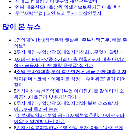
재테크 컨설팅 인터넷부업 재택근무알바
연봉 대출한도대출상환 엑셀기술보증기금 대출 후기
주부재택부업 | 코인 모의투자 | 직장인투자
많이 본 뉴스
1
명의대여 | bnk저축은행 햇살론 | 주부재택근무, 버블 주
의보"
2
투자 게임 부업상담 50대일자리심화…무엇이 갈랐나
3
재테크 핀테크✓중소기업 대출 현황✓도서 대출 대여건
설사-금융사 간 'PF 매칭 플랫폼' 생긴다
4
소액 모바일대출,투잡 할만한거,전세금 반환 대출 이자,
케이웨더‧코셈‧이에이트 상장…'슈퍼위크' 열기 이어
갈까
5
가상자산 총선공약에 '{부업 아이템,대출 갈아타기 소
득공제,대출금리 낮추기}' 담기나
6
투자 게임 부업상담 50대일자리'와 '블랙 리스트' 사
이…쿠팡 둘러싼 논란
7
주부재택알바 | 부업 금지 | 재택부업추천, '마이크로바
이옴' 신약개발 나선 이유
8
먼치킨강릉여행하나은행 소액 투자, 아테온바이오에