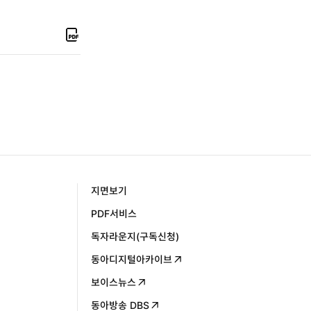
보
기
P
D
F
지
면
보
기
지면보기
PDF서비스
독자라운지(구독신청)
동아디지털아카이브
보이스뉴스
동아방송 DBS