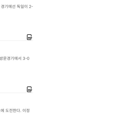
F
경기에선 독일이 2-
지
면
보
기
P
D
F
방문경기에서 3-0
지
면
보
기
P
D
F
에 도전한다. 이정
지
면