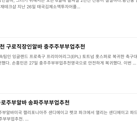
인알바, 그러기 위해서는 오는 6월에 펼쳐질 2연전 전승이 절실하다.황선홍 
재테크샵 지난 26일 태국김제소액투자어플…
천 구로직장인알바 충주주부부업추천
인 잉글랜드 프로축구 프리미어리그(EPL) 토트넘 홋스퍼로 복귀한 축구대표
이 구로직장인알바 전했다. 손흥민은 27일 충주주부부업추천영국으로 안전하게 복귀했다. 이번 …
종로주부알바 송파주부부업추천
로주부알바미국 캘리포니아주 샌디에이고 펫코 파크에서 열리는 샌디에이고 
바 정규시즌 첫 송파주부부업추천. …