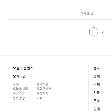
9시간 전
p
p
p
1
2
a
a
a
g
g
g
e
e
e
오늘의 콘텐츠
정치
오피니언
경제
사설
동아시론
국제
오늘과 내일
광화문에서
사회
횡설수설
현장에서
동아광장
POLL
문화
연예