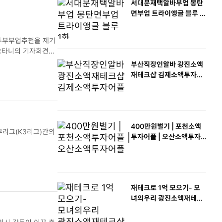
서대문재택알바부업 몽탄
면부업 트라이앵글 블루 1
화
천주부부업추천을 제기
부산직장인알바 광진소액
재테크샵 김제소액투자어
플
400만원벌기 | 포천소액
투자어플 | 오산소액투자
어플
재테크로 1억 모으기- 모
녀의우리 광진소액재테크
샵 청주재택부업