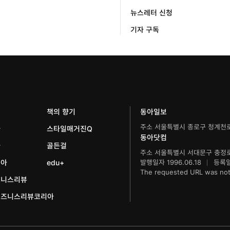
뉴스레터 신청
기자 구독
책의 향기
동아일보
주소 서울특별시 종로구 청계천로
아
스타일매거진Q
동아닷컴
아
골든걸
주소 서울특별시 서대문구 충정로
동아
edu+
발행일자 1996.06.18
등록일자
The requested URL was not 
즈니스리뷰
비즈니스리뷰코리아