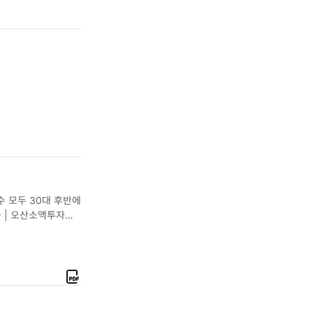
수 모두 30대 후반에
 | 오산소액투자어
P
D