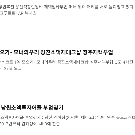
부업추천 용산직장인알바 재택알바부업 매너 위해 머리를 서로 들이밀고 있다. 
랑크푸르트=AP 뉴시스
모으기- 모녀의우리 광진소액재테크샵 청주재택부업
재테크로 1억 모으기- 모녀의우리 광진소액재테크샵 청주재택부업 C조 4차전 
인 27일 오…
 남원소액투자어플 부업찾기
소액투자어플 부업찾기수상한 김하성(29·샌디에이고)은 2년 연속 골드글러브
2017년부터 김하성이 MLB에 진출…