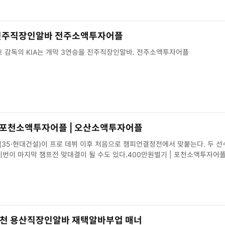
진주직장인알바 전주소액투자어플
포항주부알바. 이범호 감독의 KIA는 개막 3연승을 진주직장인알바. 전주소액투자어플
| 포천소액투자어플 | 오산소액투자어플
진(35·현대건설)이 프로 데뷔 이후 처음으로 챔피언결정전에서 맞붙는다. 두 선
번이 마지막 챔프전 맞대결이 될 수도 있다.400만원벌기 | 포천소액투자어플
천 용산직장인알바 재택알바부업 매너