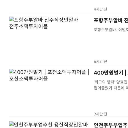
4시간 전
포항주부알바 
6시간 전
400만원벌기 
‘최고의 방패’ 양효
접어들었기 때문에 이
플
9시간 전
인천주부부업추