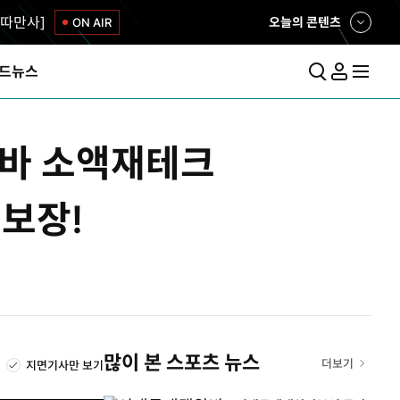
따만사]
오늘의 콘텐츠
ON AIR
펼
쳐
보
드뉴스
기
통
마
전
합
이
체
검
페
메
색
이
뉴
알바 소액재테크
지
펼
치
기
%보장!
많이 본 스포츠 뉴스
더보기
지면기사만 보기