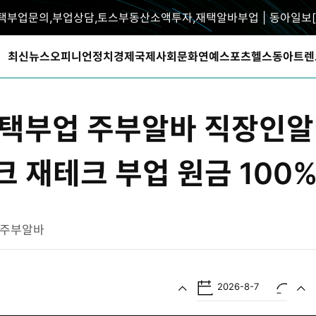
택부업문의,부업상담,토스부동산소액투자,재택알바부업 | 동아일보[
최신뉴스
오피니언
정치
경제
국제
사회
문화
연예
스포츠
헬스동아
트렌
자택부업 주부알바 직장인
크 재테크 부업 원금 100
주부알바
2026-8-7