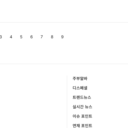
p
p
p
p
p
p
3
4
5
6
7
8
9
a
a
a
a
a
a
g
g
g
g
g
g
e
e
e
e
e
e
주부알바
디스페셜
트렌드뉴스
실시간 뉴스
이슈 포인트
연재 포인트