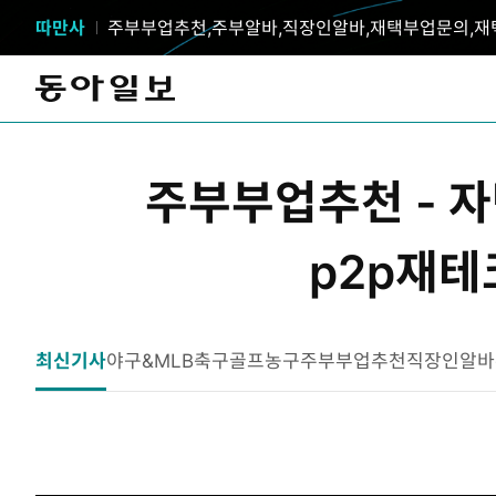
따만사
주부부업추천,주부알바,직장인알바,재택부업문의,재
주부부업추천 - 
p2p재테
최신기사
야구&MLB
축구
골프
농구
주부부업추천
직장인알바