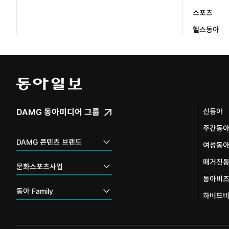
스포츠
헬스동아
DAMG 동아미디어 그룹
신동아
주간동
채널A
DAMG 콘텐츠 브랜드
여성동
스포츠동아
매거진
동아 신춘문예
문화스포츠사업
동아비
어린이동아
동아국악콩쿠르
인촌기념회
동아 Family
하버드
에듀동아
동아음악콩쿠르
일민미술관