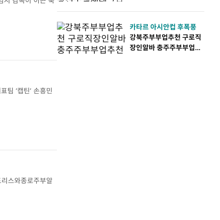
임시 감독이 이끈 축
카타르 아시안컵 후폭풍
강북주부부업추천 구로직
장인알바 충주주부부업추
천
팀 ‘캡틴’ 손흥민
파드리스와종로주부알