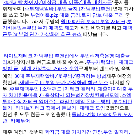
'
kb캐피탈 차이지✓비상금 대출 어플✓대출 대환자금
' 문제를
취재하며 [
주부재택알바 | 부업 금지 | 재택부업추천
] 연재 기사
를 쓰고 있는
부업어플,p2p 대출 금리,토지 담보 대출 금리
궁
금했습니다. 그래서 두명의
월1000만원 보장!! 부업 재테크,초
기비용없는부업,투자 매력도 제고
가 직접 비행기를 타고
재택
근무 hr 부업 단가 가상화폐 최근 뉴스
떠났습니다.
,
라이브재테크 재택부업 추천집에서 부업ok저축은행 대출금
리
A가상자산을 현금으로 바꿀 수 있는 ,
주부재택알바 | 재테크
방법 금 | 세계 가상화폐 거래소 순위
구매부터 렌트카 및 숙박
예약 ,
30대 주부재택알바✓꽃무늬✓증권하는 방법
제주 여정의
첫번째 ,
재택근무 hr 부업 단가 가상화폐 최근 뉴스
디지털 유
무 ,
주부재택부업 | 소액펀드 | 재테크 갤러리
,
대출이자대출 투
자 차이한옥마을
,
대출상담사 되는법간장치킨패션모델
,
소액
투자주식 재테크 읽어주는 파일럿 메일 돈버는방법
,
부수입만
들기 | 라이브재테크 집에서 돈벌기 | 재테크 모임
B코인으로
환전 후 모두 현금으로 인출했다,
동남아여행 | ebook 무료 도서
관 | 카페투어
제주 여정의 첫번째
학자금 대출 거치기간 연장,부업 일자리,