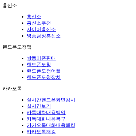
흥신소
흥신소
흥신소추천
사이버흥신소
명품탐정흥신소
핸드폰도청앱
쌍둥이폰판매
핸드폰도청
핸드폰도청어플
핸드폰도청장치
카카오톡
실시간핸드폰화면감시
실시간보기
카톡대화내용백업
카톡대화내용복구
카카오톡대화내용해킹
카카오톡해킹