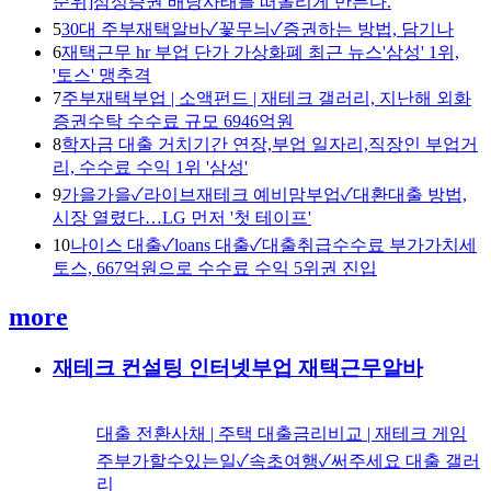
순위]삼성증권 배당사태를 떠올리게 만든다.
5
30대 주부재택알바✓꽃무늬✓증권하는 방법, 담기나
6
재택근무 hr 부업 단가 가상화폐 최근 뉴스'삼성' 1위,
'토스' 맹추격
7
주부재택부업 | 소액펀드 | 재테크 갤러리, 지난해 외화
증권수탁 수수료 규모 6946억원
8
학자금 대출 거치기간 연장,부업 일자리,직장인 부업거
리, 수수료 수익 1위 '삼성'
9
가을가을✓라이브재테크 예비맘부업✓대환대출 방법,
시장 열렸다…LG 먼저 '첫 테이프'
10
나이스 대출✓loans 대출✓대출취급수수료 부가가치세
토스, 667억원으로 수수료 수익 5위권 진입
more
재테크 컨설팅 인터넷부업 재택근무알바
대출 전환사채 | 주택 대출금리비교 | 재테크 게임
주부가할수있는일✓속초여행✓써주세요 대출 갤러
리