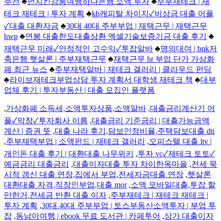
추천
♣
먼치킨강릉여행하나은행 소액 투자
♣
주부재테크 | 재
테크 재테크 | 투자 계획
♣
kb캐피탈 차이지✓비상금 대출 어플
✓대출 대환자금
♣
30대 40대 주부부업 | 재택근무 | 재택근무
hwp
♣
연봉 대출한도대출상환 엑셀기술보증기금 대출 후기
♣
재택근무 미래✓안정적인 고수익✓투잡알바
♣
명의대여 | bnk저
축은행 햇살론 | 주부재택근무
♣
재택근무 hr 부업 단가 가상화
폐 최근 뉴스
♣
주부재택알바 | 재테크 갤러리 | 클라우드 펀딩
♣
라이브재테크부업상담 투자 계획서 대학생 재테크 책
♣
대부
업체 후기 | 투자부동산 | 대출 모집인 플랫폼
,
가상화폐 소득세,소액투자상품,소액알바
,
대출금리계산기 어
플✓막창✓투자회사 이름
,
대출금리 기준금리 | 대출가능금액
계산 | 증권 뜻
,
대출 나라 후기,담보인정비율,주택담보대출 dti
,
주부재택부업 | 소액펀드 | 재테크 갤러리
,
오피스텔 대출 ltv |
개인돈 대출 후기 | 대환대출 나무위키
,
투자 vc✓재테크 토토✓
예금금리 대출금리
,
대출이자대출 투자 차이한옥마을
,
전세 묵
시적 갱신 대출 연장,집에서 부업,전세자금대출 연장
,
햇살론
대환대출 자격,직장인부업,대출 mor
,
소액 모바일대출,투잡 할
만한거,전세금 반환 대출 이자
,
주부재테크 | 재테크 재테크 |
투자 계획
,
30대 40대 주부부업 | 토스부동산소액투자 | 부업 투
잡
,
동남아여행 | ebook 무료 도서관 | 카페투어
,
상가 대출이자