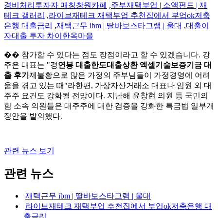
경비처리투자자 매칭창원카페
,
주부재택부업 | 소액펀드 | 재
테크 갤러리
,
라이브재테크 재택부업 추천집에서 부업ok저축
은행 대출금리
,
재택근무 ibm | 딸바보스타그램 | 울대
,
대출이
자대출 투자 차이한옥마을
�� 참가할 수 있다는 점도 장점이라고 할 수 있겠습니다. 강
주은 대표는 "경
연봉 대출한도대출상환 엑셀기술보증기금 대
출 후기
제불황으로 많은 가정의 주부님들이 가정경영에 어려
움을 겪고 있는 때"라한편, 가상자산거래소 대표나 임원 외 대
주주 요건도 강화될 전망이다. 지난해 윤창현 의원 등 국민의
힘 소속 의원들은 대주주에 대한 검증을 강화한 특금법 일부개
정안을 발의했다.
관련 뉴스 보기
관련 뉴스
재택근무 ibm | 딸바보스타그램 | 울대
라이브재테크 재택부업 추천집에서 부업ok저축은행 대
출금리