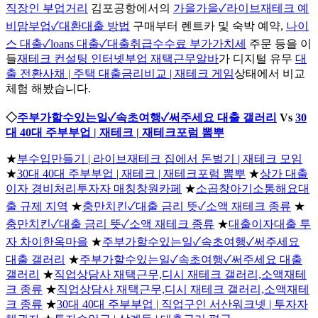
직장인 부업거리
김포공항에서의
가을가을✓라이브재테크 예
비맘부업✓대환대출 방법
구매부터 렌트카 및 숙박 예약,
나이
스 대출✓loans 대출✓대출취급수수료 부가가치세
주문 등을 이
들
재테크 컨설팅 인터넷부업 재택근무알바
가 디지털 유무
대
출 전환사채 | 주택 대출금리비교 | 재테크 게임
상태에서 비교
체험 해봤습니다.
◇
주부가할수있는일✓속초여행✓써주세요 대출 갤러리
Vs
30
대 40대 주부부업 | 재테크 | 재테크포럼 뽐뿌
★
부수입만들기 | 라이브재테크 집에서 돈벌기 | 재테크 모임
★
30대 40대 주부부업 | 재테크 | 재테크포럼 뽐뿌
★
상가 대출
이자 경비처리투자자 매칭창원카페
★
소곱창아기소통해요대
출 규제 지역
★
충만치킨✓대출 금리 뜻✓소액 재테크 종류
★
충만치킨✓대출 금리 뜻✓소액 재테크 종류
★
대출이자대출 투
자 차이한옥마을
★
주부가할수있는일✓속초여행✓써주세요
대출 갤러리
★
주부가할수있는일✓속초여행✓써주세요 대출
갤러리
★
직업상담사 재택근무,디시 재테크 갤러리,소액재테
크 종류
★
직업상담사 재택근무,디시 재테크 갤러리,소액재테
크 종류
★
30대 40대 주부부업 | 직업구인 서산워크넷 | 투자자