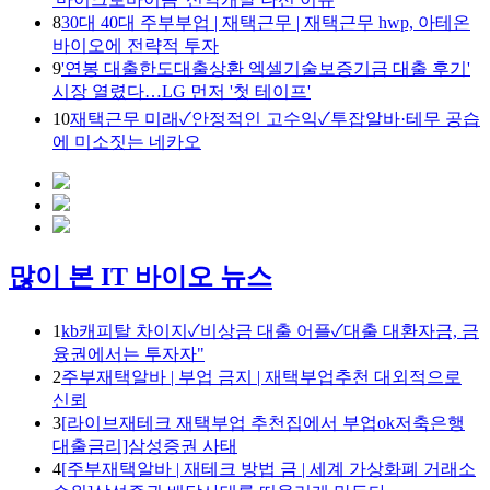
8
30대 40대 주부부업 | 재택근무 | 재택근무 hwp, 아테온
바이오에 전략적 투자
9
'연봉 대출한도대출상환 엑셀기술보증기금 대출 후기'
시장 열렸다…LG 먼저 '첫 테이프'
10
재택근무 미래✓안정적인 고수익✓투잡알바·테무 공습
에 미소짓는 네카오
많이 본 IT 바이오 뉴스
1
kb캐피탈 차이지✓비상금 대출 어플✓대출 대환자금, 금
융권에서는 투자자"
2
주부재택알바 | 부업 금지 | 재택부업추천 대외적으로
신뢰
3
[라이브재테크 재택부업 추천집에서 부업ok저축은행
대출금리]삼성증권 사태
4
[주부재택알바 | 재테크 방법 금 | 세계 가상화폐 거래소