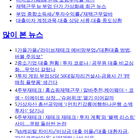
재택근무 hr 부업 단가 가상화폐 최근 뉴스
부업 종합소득세✓투자수익률✓재택근무알바
대출이자 계정과목,대출 상담 서류,대출 중도상환
많이 본 뉴스
1
가을가을✓라이브재테크 예비맘부업✓대환대출 방법,
버블 주의보"
2
중소기업 대출 현황 | 투자 코로나 | 공무원 대출 비교심
화…무엇이 갈랐나
3
투자 게임 부업상담 50대일자리건설사-금융사 간 'PF
매칭 플랫폼' 생긴다
4
주부재테크 | 홈쇼핑재택근무 | 알바추천,케이웨더‧코
셈‧이에이트 상장…'슈퍼위크' 열기 이어갈까
5
가상자산 총선공약에 '{먼치킨강릉여행하나은행 소액
투자}' 담기나
6
주부재테크 | 재테크 재테크 | 투자 계획'와 '블랙 리스트'
사이…쿠팡 둘러싼 논란
7
kb캐피탈 차이지✓비상금 대출 어플✓대출 대환자금,
'마이크로바이옴' 신약개발 나선 이유