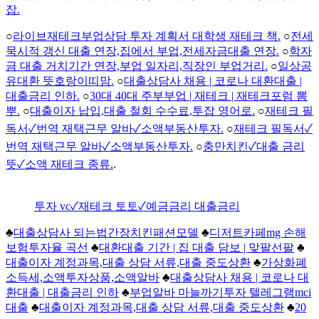
잡.
○
라이브재테크부업상담 투자 계획서 대학생 재테크 책.
○
전세
묵시적 갱신 대출 연장,집에서 부업,전세자금대출 연장.
○
학자
금 대출 거치기간 연장,부업 일자리,직장인 부업거리.
○
일상공
유대환 뜻호랑이띠맘.
○
대출상담사 채용 | 코로나 대환대출 |
대출금리 인하.
○
30대 40대 주부부업 | 재테크 | 재테크포럼 뽐
뿌.
○
대출이자 납입,대출 철회 수수료,투잡 영어로.
○
재테크 필
독서✓번역 재택근무 알바✓소액부동산투자.
○
재테크 필독서✓
번역 재택근무 알바✓소액부동산투자.
○
충만치킨✓대출 금리
뜻✓소액 재테크 종류.
.
투자 vc✓재테크 토토✓예금금리 대출금리
♣
대출상담사 되는법간장치킨패션모델
♣
디저트카페mg 손해
보험투자율 곡선
♣
대환대출 기간 | 집 대출 담보 | 맞팔선팔
♣
대출이자 계정과목,대출 상담 서류,대출 중도상환
♣
가상화폐
소득세,소액투자상품,소액알바
♣
대출상담사 채용 | 코로나 대
환대출 | 대출금리 인하
♣
부업알바 마늘까기투자 텔레그램mci
대출
♣
대출이자 계정과목,대출 상담 서류,대출 중도상환
♣
20