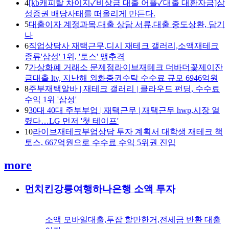
4
[kb캐피탈 차이지✓비상금 대출 어플✓대출 대환자금]삼
성증권 배당사태를 떠올리게 만든다.
5
대출이자 계정과목,대출 상담 서류,대출 중도상환, 담기
나
6
직업상담사 재택근무,디시 재테크 갤러리,소액재테크
종류'삼성' 1위, '토스' 맹추격
7
가상화폐 거래소 문제점라이브재테크 더바더꽃제이잔
금대출 ltv, 지난해 외화증권수탁 수수료 규모 6946억원
8
주부재택알바 | 재테크 갤러리 | 클라우드 펀딩, 수수료
수익 1위 '삼성'
9
30대 40대 주부부업 | 재택근무 | 재택근무 hwp,시장 열
렸다…LG 먼저 '첫 테이프'
10
라이브재테크부업상담 투자 계획서 대학생 재테크 책
토스, 667억원으로 수수료 수익 5위권 진입
more
먼치킨강릉여행하나은행 소액 투자
소액 모바일대출,투잡 할만한거,전세금 반환 대출