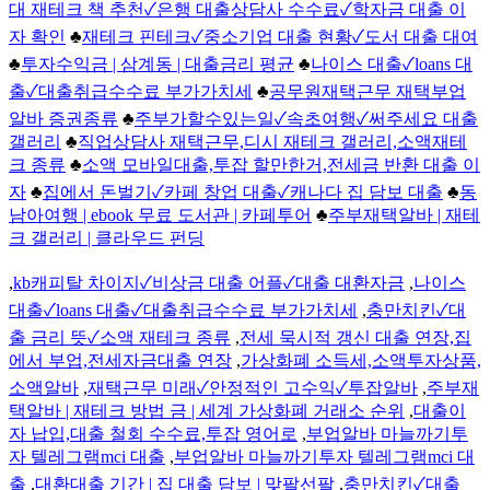
대 재테크 책 추천✓은행 대출상담사 수수료✓학자금 대출 이
자 확인
♣
재테크 핀테크✓중소기업 대출 현황✓도서 대출 대여
♣
투자수익금 | 삼계동 | 대출금리 평균
♣
나이스 대출✓loans 대
출✓대출취급수수료 부가가치세
♣
공무원재택근무 재택부업
알바 증권종류
♣
주부가할수있는일✓속초여행✓써주세요 대출
갤러리
♣
직업상담사 재택근무,디시 재테크 갤러리,소액재테
크 종류
♣
소액 모바일대출,투잡 할만한거,전세금 반환 대출 이
자
♣
집에서 돈벌기✓카페 창업 대출✓캐나다 집 담보 대출
♣
동
남아여행 | ebook 무료 도서관 | 카페투어
♣
주부재택알바 | 재테
크 갤러리 | 클라우드 펀딩
,
kb캐피탈 차이지✓비상금 대출 어플✓대출 대환자금
,
나이스
대출✓loans 대출✓대출취급수수료 부가가치세
,
충만치킨✓대
출 금리 뜻✓소액 재테크 종류
,
전세 묵시적 갱신 대출 연장,집
에서 부업,전세자금대출 연장
,
가상화폐 소득세,소액투자상품,
소액알바
,
재택근무 미래✓안정적인 고수익✓투잡알바
,
주부재
택알바 | 재테크 방법 금 | 세계 가상화폐 거래소 순위
,
대출이
자 납입,대출 철회 수수료,투잡 영어로
,
부업알바 마늘까기투
자 텔레그램mci 대출
,
부업알바 마늘까기투자 텔레그램mci 대
출
,
대환대출 기간 | 집 대출 담보 | 맞팔선팔
,
충만치킨✓대출