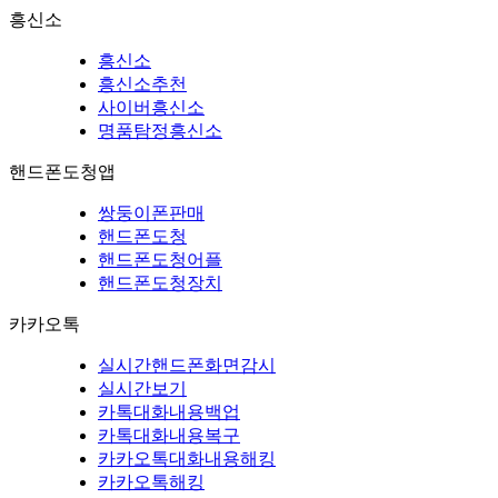
흥신소
흥신소
흥신소추천
사이버흥신소
명품탐정흥신소
핸드폰도청앱
쌍둥이폰판매
핸드폰도청
핸드폰도청어플
핸드폰도청장치
카카오톡
실시간핸드폰화면감시
실시간보기
카톡대화내용백업
카톡대화내용복구
카카오톡대화내용해킹
카카오톡해킹