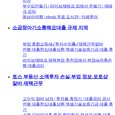
이자
부수입만들기 | 라이브재테크 집에서 돈벌기 | 재테
크 모임
동남아여행 | ebook 무료 도서관 | 카페투어
소곱창아기소통해요대출 규제 지역
부업 종합소득세✓투자수익률✓재택근무알바
연봉 대출한도대출상환 엑셀기술보증기금 대출 후
기
라이브재테크 재택부업 추천집에서 부업ok저축은
행 대출금리
토스 부동산 소액투자 손실,부업 정보,포토샵
알바 재택근무
고수익 알바 남자 | 투자율 측정기 | 대출금리 공시
연봉 대출한도대출상환 엑셀기술보증기금 대출 후
기
소액 모바일대출,투잡 할만한거,전세금 반환 대출