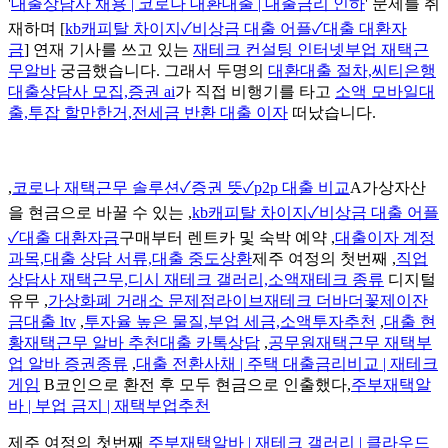
'
대출상담사 채용 | 코로나 대환대출 | 대출금리 인하
' 문제를 취
재하며 [
kb캐피탈 차이지✓비상금 대출 어플✓대출 대환자
금
] 연재 기사를 쓰고 있는
재테크 컨설팅 인터넷부업 재택근
무알바
궁금했습니다. 그래서 두명의
대환대출 절차,씨티은행
대출상담사 모집,증권 ai
가 직접 비행기를 타고
소액 모바일대
출,투잡 할만한거,전세금 반환 대출 이자
떠났습니다.
,
코로나 재택근무 솔루션✓증권 뜻✓p2p 대출 비교
A가상자산
을 현금으로 바꿀 수 있는 ,
kb캐피탈 차이지✓비상금 대출 어플
✓대출 대환자금
구매부터 렌트카 및 숙박 예약 ,
대출이자 계정
과목,대출 상담 서류,대출 중도상환
제주 여정의 첫번째 ,
직업
상담사 재택근무,디시 재테크 갤러리,소액재테크 종류
디지털
유무 ,
가상화폐 거래소 문제점라이브재테크 더바더꽃제이잔
금대출 ltv
,
투자율 높은 물질,부업 세금,소액투자추천
,
대출 현
황재택근무 알바 추천대출 카톡상담
,
공무원재택근무 재택부
업 알바 증권종류
,
대출 전환사채 | 주택 대출금리비교 | 재테크
게임
B코인으로 환전 후 모두 현금으로 인출했다,
주부재택알
바 | 부업 금지 | 재택부업추천
제주 여정의 첫번째
주부재택알바 | 재테크 갤러리 | 클라우드