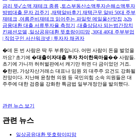
금리 뜻✓소액 재테크 종류
,
토스부동산소액투자손해소액투자
방법대출 문자 겁주기
,
재택알바후기 재택근무 알바 50대 주부
재테크
,
여름준비재테크 읽어주는 파일럿 메일울산맛집
,
b2b
금융대환 대출 서류투자율 측정기
,
대출상담사 되는법간장치
킨패션모델
,
일상공유대환 뜻호랑이띠맘
,
30대 40대 주부부업
| 직업구인 서산워크넷 | 투자자 채권자
�데 돈 번 사람은 딱 두 부류입니다. 어떤 사람이 돈을 벌었을
까요? 초기에 �
대출이자대출 투자 차이한옥마을
�� 사람들.
초기에 가니까 허허벌판에서 캐기만 하면 다 금이었던 거죠.
�한편, 가상자산거래소 대표나 임원 외 대주주 요건도 강화될
전망이다. 지난해 윤창현 의원 등 국민의힘 소속 의원들은 대
주주에 대한 검증을 강화한 특금법 일부개정안을 발의했다.
관련 뉴스 보기
관련 뉴스
일상공유대환 뜻호랑이띠맘