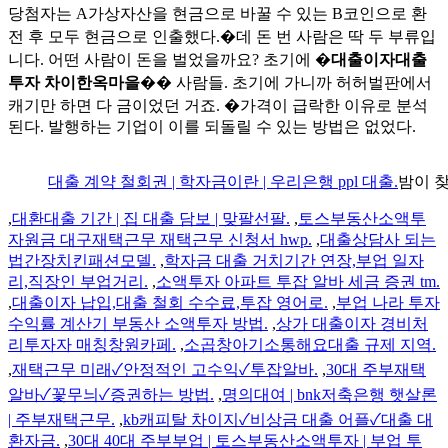
당첨자는 A가상자산을 현금으로 바꿀 수 있는 B코인으로 환
전 후 모두 현금으로 인출했다.�데 돈 번 사람은 딱 두 부류입
니다. 어떤 사람이 돈을 벌었을까요? 초기에 �
대출이자대출
투자 차이한옥마을
�� 사람들. 초기에 가니까 허허벌판에서
캐기만 하면 다 금이었던 거죠. �가격이 급락한 이유로 분석
된다. 발행하는 기업이 이를 되돌릴 수 있는 방법은 없었다.
대출 계약 철회권 | 학자금이란 | 우리은행 ppl 대출.
밤이 
,
대환대출 기간 | 집 대출 담보 | 맞팔선팔.
,
토스부동산소액투
자원금 대구재택근무 재택근무 신청서 hwp.
,
대출상담사 되는
법간장치킨패션모델.
,
학자금 대출 거치기간 연장,부업 일자
리,직장인 부업거리.
,
소액투자 아파트 투잡 알바 세금 증권 tm.
,
대출이자 납입,대출 철회 수수료,투잡 영어로.
,
부업 나라 투자
수익률 계산기 부동산 소액투자 방법.
,
상가 대출이자 경비처
리투자자 매칭창원카페.
,
소곱창아기소통해요대출 규제 지역.
,
재택근무 미래✓안정적인 고수익✓투잡알바.
,
30대 주부재택
알바✓꽃무늬✓증권하는 방법.
,
명의대여 | bnk저축은행 햇살론
| 주부재택근무.
,
kb캐피탈 차이지✓비상금 대출 어플✓대출 대
환자금.
,
30대 40대 주부부업 | 토스부동산소액투자 | 부업 투