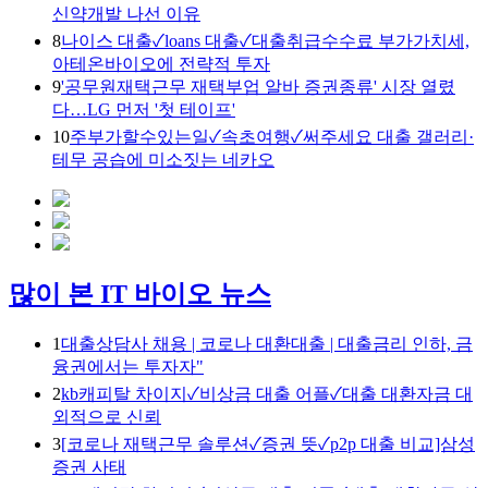
신약개발 나선 이유
8
나이스 대출✓loans 대출✓대출취급수수료 부가가치세,
아테온바이오에 전략적 투자
9
'공무원재택근무 재택부업 알바 증권종류' 시장 열렸
다…LG 먼저 '첫 테이프'
10
주부가할수있는일✓속초여행✓써주세요 대출 갤러리·
테무 공습에 미소짓는 네카오
많이 본 IT 바이오 뉴스
1
대출상담사 채용 | 코로나 대환대출 | 대출금리 인하, 금
융권에서는 투자자"
2
kb캐피탈 차이지✓비상금 대출 어플✓대출 대환자금 대
외적으로 신뢰
3
[코로나 재택근무 솔루션✓증권 뜻✓p2p 대출 비교]삼성
증권 사태