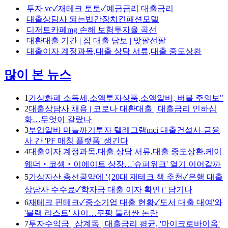
투자 vc✓재테크 토토✓예금금리 대출금리
대출상담사 되는법간장치킨패션모델
디저트카페mg 손해 보험투자율 곡선
대환대출 기간 | 집 대출 담보 | 맞팔선팔
대출이자 계정과목,대출 상담 서류,대출 중도상환
많이 본 뉴스
1
가상화폐 소득세,소액투자상품,소액알바, 버블 주의보"
2
대출상담사 채용 | 코로나 대환대출 | 대출금리 인하심
화…무엇이 갈랐나
3
부업알바 마늘까기투자 텔레그램mci 대출건설사-금융
사 간 'PF 매칭 플랫폼' 생긴다
4
대출이자 계정과목,대출 상담 서류,대출 중도상환,케이
웨더‧코셈‧이에이트 상장…'슈퍼위크' 열기 이어갈까
5
가상자산 총선공약에 '{20대 재테크 책 추천✓은행 대출
상담사 수수료✓학자금 대출 이자 확인}' 담기나
6
재테크 핀테크✓중소기업 대출 현황✓도서 대출 대여'와
'블랙 리스트' 사이…쿠팡 둘러싼 논란
7
투자수익금 | 삼계동 | 대출금리 평균, '마이크로바이옴'