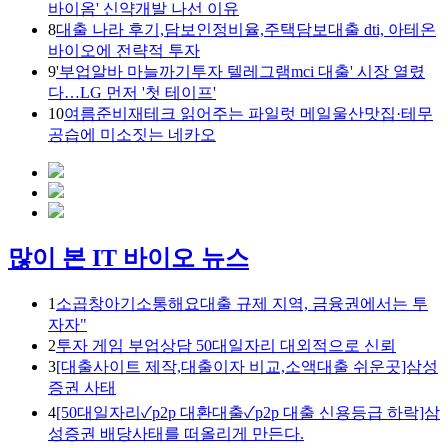
바이옴' 신약개발 나선 이유
8
대출 나라 후기,담보인정비율,주택담보대출 dti, 아테온
바이오에 전략적 투자
9
'부업알바 마늘까기투자 텔레그램mci 대출' 시장 열렸
다…LG 먼저 '첫 테이프'
10
여름준비재테크 읽어주는 파일럿 메일울산맛집·테무
공습에 미소짓는 네카오
많이 본 IT 바이오 뉴스
1
소곱창아기소통해요대출 규제 지역, 금융권에서는 투
자자"
2
투자 게임 부업상담 50대일자리 대외적으로 신뢰
3
[대출사이트 제작,대출이자 비교,소액대출 쉬운곳]삼성
증권 사태
4
[50대일자리✓p2p 대환대출✓p2p 대출 신용등급 하락]삼
성증권 배당사태를 떠올리게 만든다.