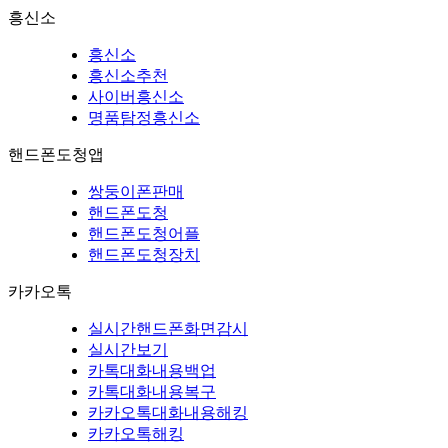
흥신소
흥신소
흥신소추천
사이버흥신소
명품탐정흥신소
핸드폰도청앱
쌍둥이폰판매
핸드폰도청
핸드폰도청어플
핸드폰도청장치
카카오톡
실시간핸드폰화면감시
실시간보기
카톡대화내용백업
카톡대화내용복구
카카오톡대화내용해킹
카카오톡해킹