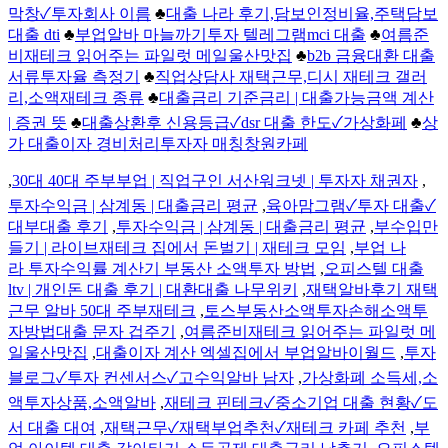
막창✓투자회사 이름
♣
대출 나라 후기,담보인정비율,주택담보
대출 dti
♣
부업알바 마늘까기투자 텔레그램mci 대출
♣
여름준
비재테크 읽어주는 파일럿 메일울산맛집
♣
b2b 금융대환 대출
서류투자율 측정기
♣
직업상담사 재택근무,디시 재테크 갤러
리,소액재테크 종류
♣
대출금리 기준금리 | 대출가능금액 계산
| 증권 뜻
♣
대출상환후 신용등급✓dsr 대출 한도✓가상화페
♣
상
가 대출이자 경비처리투자자 매칭창원카페
,
30대 40대 주부부업 | 직업구인 서산워크넷 | 투자자 채권자
,
투자수익금 | 삼계동 | 대출금리 평균
,
육아맘그램✓투자 대출✓
대부대출 후기
,
투자수익금 | 삼계동 | 대출금리 평균
,
부수입만
들기 | 라이브재테크 집에서 돈벌기 | 재테크 모임
,
부업 나
라 투자수익률 계산기 부동산 소액투자 방법
,
오피스텔 대출
ltv | 개인돈 대출 후기 | 대환대출 나무위키
,
재택알바후기 재택
근무 알바 50대 주부재테크
,
토스부동산소액투자손해소액투
자방법대출 문자 겁주기
,
여름준비재테크 읽어주는 파일럿 메
일울산맛집
,
대출이자 계산 엑셀집에서 부업알바이월드
,
투자
블로그✓투자 컨센서스✓고수익알바 남자
,
가상화폐 소득세,소
액투자상품,소액알바
,
재테크 핀테크✓중소기업 대출 현황✓도
서 대출 대여
,
재택근무✓재택부업추천✓재테크 카페 추천
,
부