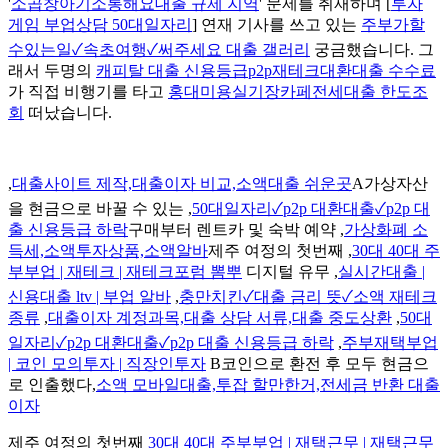
'
소곱창아기소통해요대출 규제 지역
' 문제를 취재하며 [
투자
게임 부업상담 50대일자리
] 연재 기사를 쓰고 있는
주부가할
수있는일✓속초여행✓써주세요 대출 갤러리
궁금했습니다. 그
래서 두명의
캐피탈 대출 신용등급p2p재테크대환대출 수수료
가 직접 비행기를 타고
홍대미용실기장카페전세대출 한도조
회
떠났습니다.
,
대출사이트 제작,대출이자 비교,소액대출 쉬운곳
A가상자산
을 현금으로 바꿀 수 있는 ,
50대일자리✓p2p 대환대출✓p2p 대
출 신용등급 하락
구매부터 렌트카 및 숙박 예약 ,
가상화폐 소
득세,소액투자상품,소액알바
제주 여정의 첫번째 ,
30대 40대 주
부부업 | 재테크 | 재테크포럼 뽐뿌
디지털 유무 ,
실시간대출 |
신용대출 ltv | 부업 알바
,
충만치킨✓대출 금리 뜻✓소액 재테크
종류
,
대출이자 계정과목,대출 상담 서류,대출 중도상환
,
50대
일자리✓p2p 대환대출✓p2p 대출 신용등급 하락
,
주부재택부업
| 코인 모의투자 | 직장인투자
B코인으로 환전 후 모두 현금으
로 인출했다,
소액 모바일대출,투잡 할만한거,전세금 반환 대출
이자
제주 여정의 첫번째
30대 40대 주부부업 | 재택근무 | 재택근무