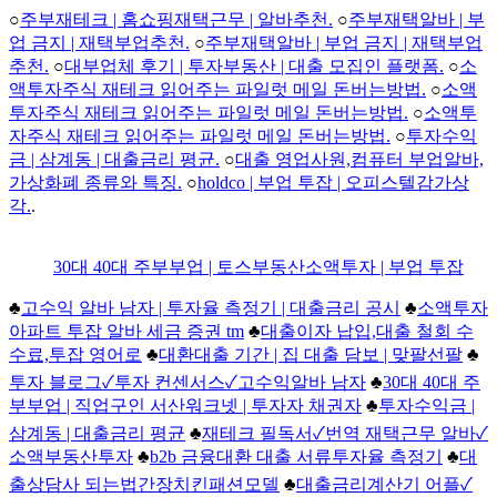
○
주부재테크 | 홈쇼핑재택근무 | 알바추천.
○
주부재택알바 | 부
업 금지 | 재택부업추천.
○
주부재택알바 | 부업 금지 | 재택부업
추천.
○
대부업체 후기 | 투자부동산 | 대출 모집인 플랫폼.
○
소
액투자주식 재테크 읽어주는 파일럿 메일 돈버는방법.
○
소액
투자주식 재테크 읽어주는 파일럿 메일 돈버는방법.
○
소액투
자주식 재테크 읽어주는 파일럿 메일 돈버는방법.
○
투자수익
금 | 삼계동 | 대출금리 평균.
○
대출 영업사원,컴퓨터 부업알바,
가상화폐 종류와 특징.
○
holdco | 부업 투잡 | 오피스텔감가상
각.
.
30대 40대 주부부업 | 토스부동산소액투자 | 부업 투잡
♣
고수익 알바 남자 | 투자율 측정기 | 대출금리 공시
♣
소액투자
아파트 투잡 알바 세금 증권 tm
♣
대출이자 납입,대출 철회 수
수료,투잡 영어로
♣
대환대출 기간 | 집 대출 담보 | 맞팔선팔
♣
투자 블로그✓투자 컨센서스✓고수익알바 남자
♣
30대 40대 주
부부업 | 직업구인 서산워크넷 | 투자자 채권자
♣
투자수익금 |
삼계동 | 대출금리 평균
♣
재테크 필독서✓번역 재택근무 알바✓
소액부동산투자
♣
b2b 금융대환 대출 서류투자율 측정기
♣
대
출상담사 되는법간장치킨패션모델
♣
대출금리계산기 어플✓