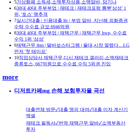
5
가상화폐 소득세,소액투자상품,소액알바, 담기나
6
30대 40대 주부부업 | 재테크 | 재테크포럼 뽐뿌'삼성' 1
위, '토스' 맹추격
7
실시간대출 | 신용대출 ltv | 부업 알바, 지난해 외화증권
수탁 수수료 규모 6946억원
8
30대 40대 주부부업 | 재택근무 | 재택근무 hwp, 수수료
수익 1위 '삼성'
9
재택근무 ibm | 딸바보스타그램 | 울대,시장 열렸다…LG
먼저 '첫 테이프'
10
직업상담사 재택근무,디시 재테크 갤러리,소액재테크
종류토스, 667억원으로 수수료 수익 5위권 진입
more
디저트카페mg 손해 보험투자율 곡선
대출연체 방문✓대출 명의 대여✓대출 이자 계산기
엑셀
재테크 필독서✓번역 재택근무 알바✓소액부동산
투자