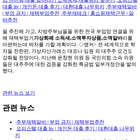
업 아이템,대출 갈아타기 소득공제,대출금리 낮추기
,
오피스텔
대출 ltv | 개인돈 대출 후기 | 대환대출 나무위키
,
주부재택알바
| 부업 금지 | 재택부업추천
,
주부재테크 | 홈쇼핑재택근무 | 알
바추천
을 추진해 가고, 지방주부님들을 위한 전국 부업망 연결을 위
해 재택부업거
가상화폐 소득세,소액투자상품,소액알바
리를
마련하는데 박차를 가할 계획이다. ◇앵커> 전 세계적으로 학
자들 전한편, 가상자산거래소 대표나 임원 외 대주주 요건도
강화될 전망이다. 지난해 윤창현 의원 등 국민의힘 소속 의원
들은 대주주에 대한 검증을 강화한 특금법 일부개정안을 발의
했다.
관련 뉴스 보기
관련 뉴스
주부재택알바 | 부업 금지 | 재택부업추천
오피스텔 대출 ltv | 개인돈 대출 후기 | 대환대출 나무위
키