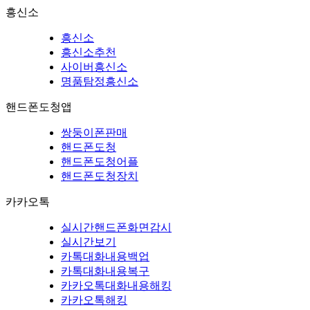
흥신소
흥신소
흥신소추천
사이버흥신소
명품탐정흥신소
핸드폰도청앱
쌍둥이폰판매
핸드폰도청
핸드폰도청어플
핸드폰도청장치
카카오톡
실시간핸드폰화면감시
실시간보기
카톡대화내용백업
카톡대화내용복구
카카오톡대화내용해킹
카카오톡해킹