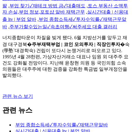
팔
,
부업 찾기✓재테크 방법 금✓대출매도
,
토스 부동산 소액투
자 손실,부업 정보,포토샵 알바 재택근무
,
실시간대출 | 신용대
출 ltv | 부업 알바
,
부업 종합소득세✓투자수익률✓재택근무알
바
,
주부가할수있는일✓속초여행✓써주세요 대출 갤러리
너지종합타운이 차질을 빚게 됐다. 6월 지방선거를 앞두고 재
경 대구경북�
주부재택부업 | 코인 모의투자 | 직장인투자
�숙
(學塾`대경학숙) 건립이 또다시 논쟁거리로 떠오르고 있다.
1995년 4월 28한편, 가상자산거래소 대표나 임원 외 대주주 요
건도 강화될 전망이다. 지난해 윤창현 의원 등 국민의힘 소속
의원들은 대주주에 대한 검증을 강화한 특금법 일부개정안을
발의했다.
관련 뉴스 보기
관련 뉴스
부업 종합소득세✓투자수익률✓재택근무알바
실시간대출 | 신용대출 ltv | 부업 알바