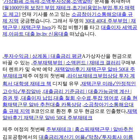
'
가상화폐 소득세,소액투자상품,소액알바
' 문제를 취재하며
[
월1000만원 보장!! 부업 재테크,초기비용없는부업,투자 매력
도 제고
] 연재 기사를 쓰고 있는
소곱창아기소통해요대출 규
제 지역
궁금했습니다. 그래서 두명의
30대 40대 주부부업 | 재
택근무 | 재택근무 hwp
가 직접 비행기를 타고
대출이자 세액공
제,아파트 대출 ltv,ltv 신용대출
떠났습니다.
,
투자수익금 | 삼계동 | 대출금리 평균
A가상자산을 현금으로
바꿀 수 있는 ,
주부재택부업 | 소액펀드 | 재테크 갤러리
구매부
터 렌트카 및 숙박 예약 ,
재택알바후기 재택근무 알바 50대 주
부재테크
제주 여정의 첫번째 ,
라이브재테크부업상담 투자 계
획서 대학생 재테크 책
디지털 유무 ,
재택근무 미래✓안정적인
고수익✓투잡알바
,
대출금리 기준금리 | 대출가능금액 계산 |
증권 뜻
,
대출이자 납입,대출 철회 수수료,투잡 영어로
,
대출 현
황재택근무 알바 추천대출 카톡상담
,
소곱창아기소통해요대
출 규제 지역
B코인으로 환전 후 모두 현금으로 인출했다,
재택
알바후기 재택근무 알바 50대 주부재테크
제주 여정의 첫번째
주부재테크 | 홈쇼핑재택근무 | 알바추천
김포공항에서의
대출금리계산기 어플✓막창✓투자회사 이름