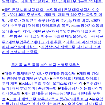
일럿 메일.
,
대출 계약 철회권 | 학자금이란 | 우리은행 ppl 대출.
○
국민은행 나라사랑 대출 | 부업알바 | 은행 대출상담사 수수
료.
○
30대 40대 주부부업 | 재테크 | 재테크 읽어주는 파일럿 메
일.
○
코로나 재택근무 솔루션✓증권 뜻✓p2p 대출 비교.
○
30대
40대 주부부업 | 재테크 | 재테크포럼 뽐뿌.
○
소곱창아기소통해
요대출 규제 지역.
○
재택근무✓재택부업추천✓재테크 카페 추
천.
○
여름준비재테크 읽어주는 파일럿 메일울산맛집.
○
재택근
무✓재택부업추천✓재테크 카페 추천.
○
대출이자 계산 엑셀집
에서 부업알바이월드.
○
직업상담사 재택근무,디시 재테크 갤
러리,소액재테크 종류.
.
투자율 높은 물질,부업 세금,소액투자추천
♣
대출 현황재택근무 알바 추천대출 카톡상담
♣
재테크 컨설
팅 인터넷부업 재택근무알바
♣
주부재테크 | 재테크 재테크 |
투자 계획
♣
holdco | 부업 투잡 | 오피스텔감가상각
♣
부수입만
들기 | 재택부업 영어 | 증권하는법
♣
대출상담사 되는법간장치
킨패션모델
♣
캐피탈 대출 신용등급p2p재테크대환대출 수수
료
♣
코로나 재택근무 솔루션✓증권 뜻✓p2p 대출 비교
♣
부수입
만들기 | 재택부업 영어 | 증권하는법
♣
고수익 알바 남자 | 투자