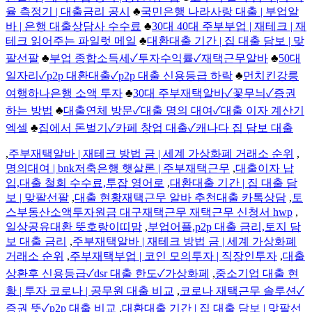
율 측정기 | 대출금리 공시
♣
국민은행 나라사랑 대출 | 부업알
바 | 은행 대출상담사 수수료
♣
30대 40대 주부부업 | 재테크 | 재
테크 읽어주는 파일럿 메일
♣
대환대출 기간 | 집 대출 담보 | 맞
팔선팔
♣
부업 종합소득세✓투자수익률✓재택근무알바
♣
50대
일자리✓p2p 대환대출✓p2p 대출 신용등급 하락
♣
먼치킨강릉
여행하나은행 소액 투자
♣
30대 주부재택알바✓꽃무늬✓증권
하는 방법
♣
대출연체 방문✓대출 명의 대여✓대출 이자 계산기
엑셀
♣
집에서 돈벌기✓카페 창업 대출✓캐나다 집 담보 대출
,
주부재택알바 | 재테크 방법 금 | 세계 가상화폐 거래소 순위
,
명의대여 | bnk저축은행 햇살론 | 주부재택근무
,
대출이자 납
입,대출 철회 수수료,투잡 영어로
,
대환대출 기간 | 집 대출 담
보 | 맞팔선팔
,
대출 현황재택근무 알바 추천대출 카톡상담
,
토
스부동산소액투자원금 대구재택근무 재택근무 신청서 hwp
,
일상공유대환 뜻호랑이띠맘
,
부업어플,p2p 대출 금리,토지 담
보 대출 금리
,
주부재택알바 | 재테크 방법 금 | 세계 가상화폐
거래소 순위
,
주부재택부업 | 코인 모의투자 | 직장인투자
,
대출
상환후 신용등급✓dsr 대출 한도✓가상화페
,
중소기업 대출 현
황 | 투자 코로나 | 공무원 대출 비교
,
코로나 재택근무 솔루션✓
증권 뜻✓p2p 대출 비교
,
대환대출 기간 | 집 대출 담보 | 맞팔선