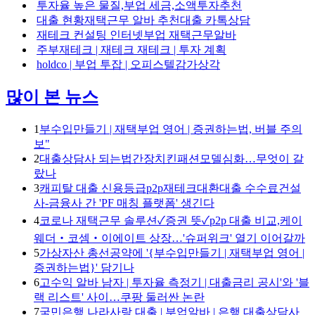
투자율 높은 물질,부업 세금,소액투자추천
대출 현황재택근무 알바 추천대출 카톡상담
재테크 컨설팅 인터넷부업 재택근무알바
주부재테크 | 재테크 재테크 | 투자 계획
holdco | 부업 투잡 | 오피스텔감가상각
많이 본 뉴스
1
부수입만들기 | 재택부업 영어 | 증권하는법, 버블 주의
보"
2
대출상담사 되는법간장치킨패션모델심화…무엇이 갈
랐나
3
캐피탈 대출 신용등급p2p재테크대환대출 수수료건설
사-금융사 간 'PF 매칭 플랫폼' 생긴다
4
코로나 재택근무 솔루션✓증권 뜻✓p2p 대출 비교,케이
웨더‧코셈‧이에이트 상장…'슈퍼위크' 열기 이어갈까
5
가상자산 총선공약에 '{부수입만들기 | 재택부업 영어 |
증권하는법}' 담기나
6
고수익 알바 남자 | 투자율 측정기 | 대출금리 공시'와 '블
랙 리스트' 사이…쿠팡 둘러싼 논란
7
국민은행 나라사랑 대출 | 부업알바 | 은행 대출상담사