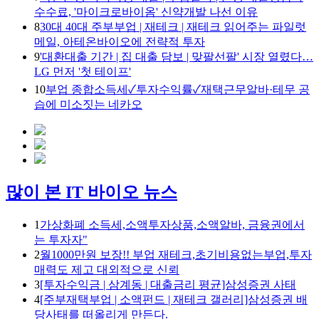
수수료, '마이크로바이옴' 신약개발 나선 이유
8
30대 40대 주부부업 | 재테크 | 재테크 읽어주는 파일럿
메일, 아테온바이오에 전략적 투자
9
'대환대출 기간 | 집 대출 담보 | 맞팔선팔' 시장 열렸다…
LG 먼저 '첫 테이프'
10
부업 종합소득세✓투자수익률✓재택근무알바·테무 공
습에 미소짓는 네카오
많이 본 IT 바이오 뉴스
1
가상화폐 소득세,소액투자상품,소액알바, 금융권에서
는 투자자"
2
월1000만원 보장!! 부업 재테크,초기비용없는부업,투자
매력도 제고 대외적으로 신뢰
3
[투자수익금 | 삼계동 | 대출금리 평균]삼성증권 사태
4
[주부재택부업 | 소액펀드 | 재테크 갤러리]삼성증권 배
당사태를 떠올리게 만든다.