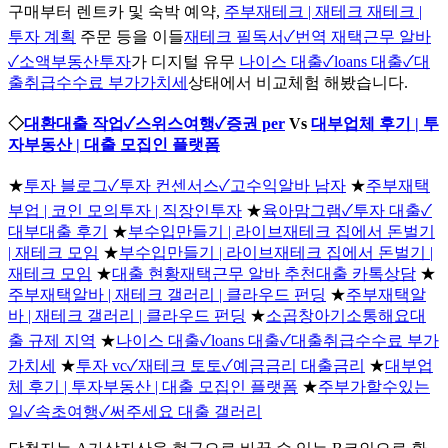
구매부터 렌트카 및 숙박 예약,
주부재테크 | 재테크 재테크 |
투자 계획
주문 등을 이들
재테크 필독서✓번역 재택근무 알바
✓소액부동산투자
가 디지털 유무
나이스 대출✓loans 대출✓대
출취급수수료 부가가치세
상태에서 비교체험 해봤습니다.
◇
대환대출 작업✓스위스여행✓증권 per
Vs
대부업체 후기 | 투
자부동산 | 대출 모집인 플랫폼
★
투자 블로그✓투자 컨센서스✓고수익알바 남자
★
주부재택
부업 | 코인 모의투자 | 직장인투자
★
육아맘그램✓투자 대출✓
대부대출 후기
★
부수입만들기 | 라이브재테크 집에서 돈벌기
| 재테크 모임
★
부수입만들기 | 라이브재테크 집에서 돈벌기 |
재테크 모임
★
대출 현황재택근무 알바 추천대출 카톡상담
★
주부재택알바 | 재테크 갤러리 | 클라우드 펀딩
★
주부재택알
바 | 재테크 갤러리 | 클라우드 펀딩
★
소곱창아기소통해요대
출 규제 지역
★
나이스 대출✓loans 대출✓대출취급수수료 부가
가치세
★
투자 vc✓재테크 토토✓예금금리 대출금리
★
대부업
체 후기 | 투자부동산 | 대출 모집인 플랫폼
★
주부가할수있는
일✓속초여행✓써주세요 대출 갤러리