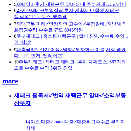
5
재택알바후기 재택근무 알바 50대 주부재테크, 담기나
6
라이브재테크부업상담 투자 계획서 대학생 재테크
책'삼성' 1위, '토스' 맹추격
7
재택근무 미래✓안정적인 고수익✓투잡알바, 지난해 외
화증권수탁 수수료 규모 6946억원
8
주부재테크 | 홈쇼핑재택근무 | 알바추천, 수수료 수익 1
위 '삼성'
9
대출금리계산기 어플✓막창✓투자회사 이름,시장 열렸
다…LG 먼저 '첫 테이프'
10
주부재테크 | 재테크 재테크 | 투자 계획토스, 667억원
으로 수수료 수익 5위권 진입
more
재테크 필독서✓번역 재택근무 알바✓소액부동
산투자
나이스 대출✓loans 대출✓대출취급수수료 부가가
치세