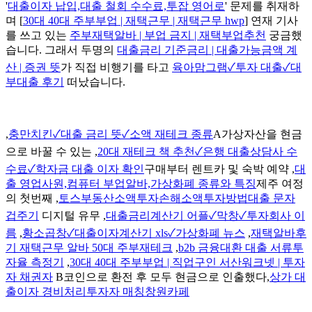
'
대출이자 납입,대출 철회 수수료,투잡 영어로
' 문제를 취재하
며 [
30대 40대 주부부업 | 재택근무 | 재택근무 hwp
] 연재 기사
를 쓰고 있는
주부재택알바 | 부업 금지 | 재택부업추천
궁금했
습니다. 그래서 두명의
대출금리 기준금리 | 대출가능금액 계
산 | 증권 뜻
가 직접 비행기를 타고
육아맘그램✓투자 대출✓대
부대출 후기
떠났습니다.
,
충만치킨✓대출 금리 뜻✓소액 재테크 종류
A가상자산을 현금
으로 바꿀 수 있는 ,
20대 재테크 책 추천✓은행 대출상담사 수
수료✓학자금 대출 이자 확인
구매부터 렌트카 및 숙박 예약 ,
대
출 영업사원,컴퓨터 부업알바,가상화폐 종류와 특징
제주 여정
의 첫번째 ,
토스부동산소액투자손해소액투자방법대출 문자
겁주기
디지털 유무 ,
대출금리계산기 어플✓막창✓투자회사 이
름
,
황소곱창✓대출이자계산기 xls✓가상화폐 뉴스
,
재택알바후
기 재택근무 알바 50대 주부재테크
,
b2b 금융대환 대출 서류투
자율 측정기
,
30대 40대 주부부업 | 직업구인 서산워크넷 | 투자
자 채권자
B코인으로 환전 후 모두 현금으로 인출했다,
상가 대
출이자 경비처리투자자 매칭창원카페