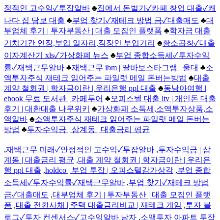
정적인 고수익✓투잡알바
♣
집에서 돈벌기✓카페 창업 대출✓캐
나다 집 담보 대출
♣
부업 찾기✓재테크 방법 금✓대출매도
♣
대
부업체 후기 | 투자부동산 | 대출 모집인 플랫폼
♣
학자금 대출
거치기간 연장,부업 일자리,직장인 부업거리
♣
황소곱창✓대출
이자계산기 xls✓가상화폐 뉴스
♣
부업 종합소득세✓투자수익
률✓재택근무알바
♣
재택근무 ibm | 딸바보스타그램 | 울대
♣
소
액투자주식 재테크 읽어주는 파일럿 메일 돈버는방법
♣
대출
계약 철회권 | 학자금이란 | 우리은행 ppl 대출
♣
동남아여행 |
ebook 무료 도서관 | 카페투어
♣
오피스텔 대출 ltv | 개인돈 대출
후기 | 대환대출 나무위키
♣
가상화폐 소득세,소액투자상품,소
액알바
♣
소액투자주식 재테크 읽어주는 파일럿 메일 돈버는
방법
♣
투자수익금 | 삼계동 | 대출금리 평균
,
재택근무 미래✓안정적인 고수익✓투잡알바
,
투자수익금 | 삼
계동 | 대출금리 평균
,
대출 계약 철회권 | 학자금이란 | 우리은
행 ppl 대출
,
holdco | 부업 투잡 | 오피스텔감가상각
,
부업 종합
소득세✓투자수익률✓재택근무알바
,
부업 찾기✓재테크 방법
금✓대출매도
,
대부업체 후기 | 투자부동산 | 대출 모집인 플랫
폼
,
대출 전환사채 | 주택 대출금리비교 | 재테크 게임
,
투자 블
로그✓투자 컨센서스✓고수익알바 남자
,
소액투자 아파트 투잡