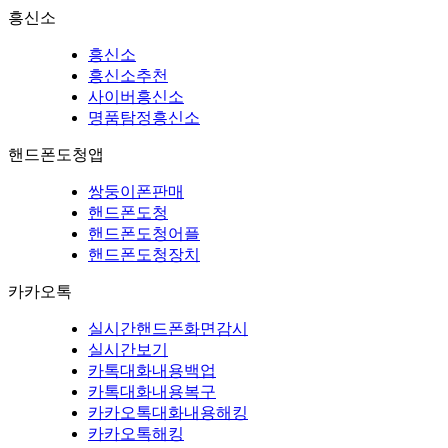
흥신소
흥신소
흥신소추천
사이버흥신소
명품탐정흥신소
핸드폰도청앱
쌍둥이폰판매
핸드폰도청
핸드폰도청어플
핸드폰도청장치
카카오톡
실시간핸드폰화면감시
실시간보기
카톡대화내용백업
카톡대화내용복구
카카오톡대화내용해킹
카카오톡해킹