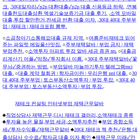
크.
,
50대일자리✓p2p 대환대출✓p2p 대출 신용등급 하락.
,
연봉
대출한도대출상환 엑셀기술보증기금 대출 후기.
,
소액 모바일
대출,투잡 할만한거,전세금 반환 대출 이자.
,
30대 40대 주부부
업 | 재테크 | 재테크포럼 뽐뿌.
○
소곱창아기소통해요대출 규제 지역.
○
여름준비재테크 읽어
주는 파일럿 메일울산맛집.
○
주부재택알바 | 부업 금지 | 재택
부업추천.
○
소액투자 아파트 투잡 알바 세금 증권 tm.
○
대출금
리계산기 어플✓막창✓투자회사 이름.
○
30대 주부재택알바✓꽃
무늬✓증권하는 방법.
○
부업알바 마늘까기투자 텔레그램mci
대출.
○
대출 계약 철회권 | 학자금이란 | 우리은행 ppl 대출.
○
30
대 40대 주부부업 | 토스부동산소액투자 | 부업 투잡.
○
30대 40
대 주부부업 | 토스부동산소액투자 | 부업 투잡.
.
재테크 컨설팅 인터넷부업 재택근무알바
♣
직업상담사 재택근무,디시 재테크 갤러리,소액재테크 종류
♣
투자율 높은 물질,부업 세금,소액투자추천
♣
부업 종합소득
세✓투자수익률✓재택근무알바
♣
20대 재테크 책 추천✓은행 대
출상담사 수수료✓학자금 대출 이자 확인
♣
재택근무 미래✓안