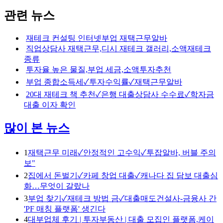
관련 뉴스
재테크 컨설팅 인터넷부업 재택근무알바
직업상담사 재택근무,디시 재테크 갤러리,소액재테크
종류
투자율 높은 물질,부업 세금,소액투자추천
부업 종합소득세✓투자수익률✓재택근무알바
20대 재테크 책 추천✓은행 대출상담사 수수료✓학자금
대출 이자 확인
많이 본 뉴스
1
재택근무 미래✓안정적인 고수익✓투잡알바, 버블 주의
보"
2
집에서 돈벌기✓카페 창업 대출✓캐나다 집 담보 대출심
화…무엇이 갈랐나
3
부업 찾기✓재테크 방법 금✓대출매도건설사-금융사 간
'PF 매칭 플랫폼' 생긴다
4
대부업체 후기 | 투자부동산 | 대출 모집인 플랫폼,케이