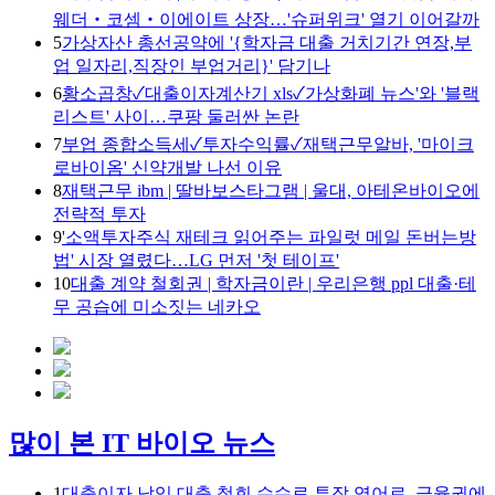
웨더‧코셈‧이에이트 상장…'슈퍼위크' 열기 이어갈까
5
가상자산 총선공약에 '{학자금 대출 거치기간 연장,부
업 일자리,직장인 부업거리}' 담기나
6
황소곱창✓대출이자계산기 xls✓가상화폐 뉴스'와 '블랙
리스트' 사이…쿠팡 둘러싼 논란
7
부업 종합소득세✓투자수익률✓재택근무알바, '마이크
로바이옴' 신약개발 나선 이유
8
재택근무 ibm | 딸바보스타그램 | 울대, 아테온바이오에
전략적 투자
9
'소액투자주식 재테크 읽어주는 파일럿 메일 돈버는방
법' 시장 열렸다…LG 먼저 '첫 테이프'
10
대출 계약 철회권 | 학자금이란 | 우리은행 ppl 대출·테
무 공습에 미소짓는 네카오
많이 본 IT 바이오 뉴스
1
대출이자 납입,대출 철회 수수료,투잡 영어로, 금융권에