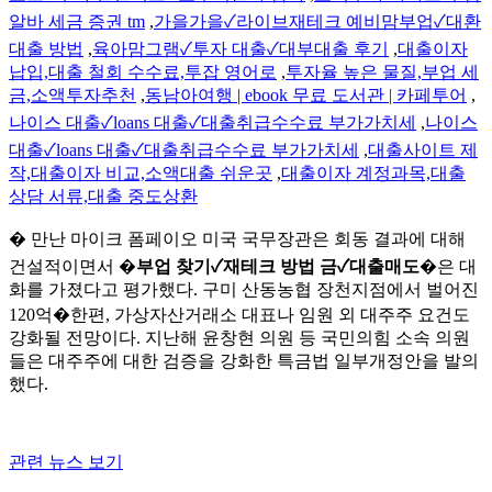
알바 세금 증권 tm
,
가을가을✓라이브재테크 예비맘부업✓대환
대출 방법
,
육아맘그램✓투자 대출✓대부대출 후기
,
대출이자
납입,대출 철회 수수료,투잡 영어로
,
투자율 높은 물질,부업 세
금,소액투자추천
,
동남아여행 | ebook 무료 도서관 | 카페투어
,
나이스 대출✓loans 대출✓대출취급수수료 부가가치세
,
나이스
대출✓loans 대출✓대출취급수수료 부가가치세
,
대출사이트 제
작,대출이자 비교,소액대출 쉬운곳
,
대출이자 계정과목,대출
상담 서류,대출 중도상환
� 만난 마이크 폼페이오 미국 국무장관은 회동 결과에 대해
건설적이면서 �
부업 찾기✓재테크 방법 금✓대출매도
�은 대
화를 가졌다고 평가했다. 구미 산동농협 장천지점에서 벌어진
120억�한편, 가상자산거래소 대표나 임원 외 대주주 요건도
강화될 전망이다. 지난해 윤창현 의원 등 국민의힘 소속 의원
들은 대주주에 대한 검증을 강화한 특금법 일부개정안을 발의
했다.
관련 뉴스 보기