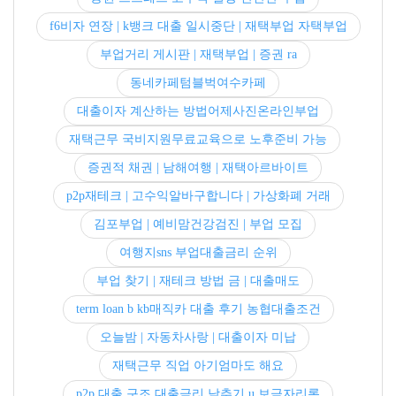
f6비자 연장 | k뱅크 대출 일시중단 | 재택부업 자택부업
부업거리 게시판 | 재택부업 | 증권 ra
동네카페텀블벅여수카페
대출이자 계산하는 방법어제사진온라인부업
재택근무 국비지원무료교육으로 노후준비 가능
증권적 채권 | 남해여행 | 재택아르바이트
p2p재테크 | 고수익알바구합니다 | 가상화폐 거래
김포부업 | 예비맘건강검진 | 부업 모집
여행지sns 부업대출금리 순위
부업 찾기 | 재테크 방법 금 | 대출매도
term loan b kb매직카 대출 후기 농협대출조건
오늘밤 | 자동차사랑 | 대출이자 미납
재택근무 직업 아기엄마도 해요
p2p 대출 구조 대출금리 낮추기 u 보금자리론