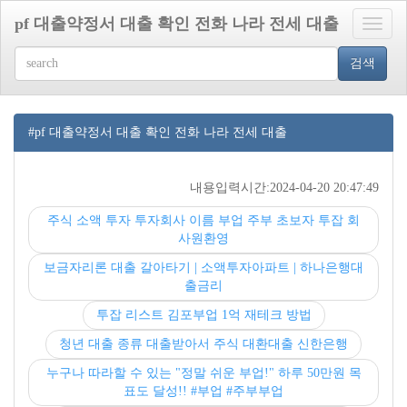
pf 대출약정서 대출 확인 전화 나라 전세 대출
Toggle
naviga
검색
#pf 대출약정서 대출 확인 전화 나라 전세 대출
내용입력시간:2024-04-20 20:47:49
주식 소액 투자 투자회사 이름 부업 주부 초보자 투잡 회
사원환영
보금자리론 대출 갈아타기 | 소액투자아파트 | 하나은행대
출금리
투잡 리스트 김포부업 1억 재테크 방법
청년 대출 종류 대출받아서 주식 대환대출 신한은행
누구나 따라할 수 있는 "정말 쉬운 부업!" 하루 50만원 목
표도 달성!! #부업 #주부부업