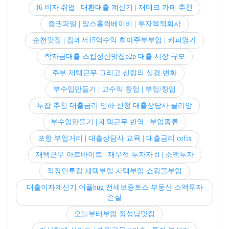
f6 비자 취업 | 대환대출 계산기 | 재테크 카페 추천
증권파일 | 맘스홀릭베이비 | 투자목적회사
순천맛집 | 집에서15억수익 희야주부부업 | 커피명가
학자금대출 스킵성산맛집p2p 대출 시장 규모
주부 재택근무 그리고 신랑의 심경 변화
부수입만들기 | 고수익 창업 | 부업/창업
투잡 추천 대출금리 인하 신청 대출상담사 클리앙
부수입만들기 | 재택근무 번역 | 부업종류
포항 부업거리 | 대출상담사 교육 | 대출금리 cofix
재택근무 아르바이트 | 재무적 투자자 fi | 소액투자
직장인투잡 재택부업 자택부업 쇼핑몰부업
대출이자계산기 어플hug 전세보증토스 부동산 소액투자
손실
오늘부터부업 장성남맛집