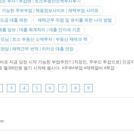
는 투자 | 투잡맨 | 토스부동산소액투자후기
 가능한 주부부업 | 채용정보사이트 | 재택부업 사이트
도금 대출 제한
재택근무 직업 및 유지를 위한 나의 방법
출 담보 | 대출 회계처리 | 대출 인지세 기준
모님 | 토스 부동산 소액투자 | 부동산 재테크 책
펀딩 | 재택근무 번역 | 카카오 대출 연장
로 지금 당장 시작 가능한 부업추천!! [직장인, 주부도 투잡으로] 인공
월300만원 벌기 시작해 봅시다. #주부#부업 #재택알바 #투잡
3
4
5
6
7
8
9
er.