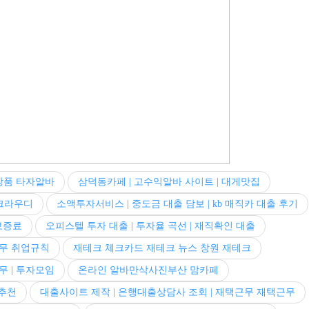
상품 타자알바
삼덕동카페 | 고수익알바 사이트 | 대게맛집
크라우디
소액투자서비스 | 중도금 대출 담보 | kb 매직카 대출 후기
보증료
오피스텔 투자 대출 | 투자율 곡선 | 재직확인 대출
무 취업규칙
재테크 체크카드 재테크 뉴스 창원 재테크
무 | 투자모임
온라인 알바만삭사진부산 맘카페
업추천
대출사이트 제작 | 은행대출상담사 조회 | 재택근무 재택근무