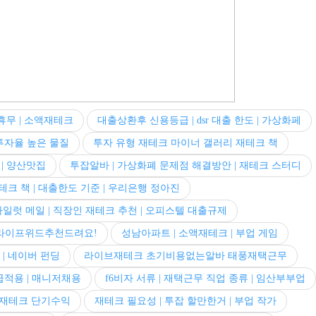
휴무 | 소액재테크
대출상환후 신용등급 | dsr 대출 한도 | 가상화페
투자율 높은 물질
투자 유형 재테크 마이너 갤러리 재테크 책
 | 양산맛집
투잡알바 | 가상화폐 문제점 해결방안 | 재테크 스터디
테크 책 | 대출한도 기준 | 우리은행 정아진
일럿 메일 | 직장인 재테크 추천 | 오피스텔 대출규제
 라이프위드추천드려요!
성남아파트 | 소액재테크 | 부업 게임
 | 네이버 펀딩
라이브재테크 초기비용없는알바 태풍재택근무
급적용 | 매니저채용
f6비자 서류 | 재택근무 직업 종류 | 임산부부업
 재테크 단기수익
재테크 필요성 | 투잡 할만한거 | 부업 작가