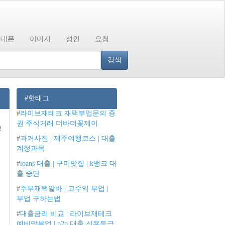
휴대폰
이미지
성인
요청
검색
#핫태그
#
라이브재테크 재택부업문의 증
권 주식거래 더바더꽃제이
2
#
과거사진 | 제주여행코스 | 대출
계정과목
#
loans 대출 | 구미맛집 | k뱅크 대
출 중단
#
주부재택알바 | 고수익 부업 |
부업 구하는법
#
대출금리 비교 | 라이브재테크
예비맘부업 | p2p 대출 신용등급