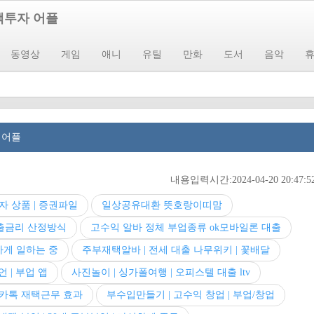
소액투자 어플
동영상
게임
애니
유틸
만화
도서
음악
 어플
내용입력시간:2024-04-20 20:47:5
자 상품 | 증권파일
일상공유대환 뜻호랑이띠맘
 대출금리 산정방식
고수익 알바 정체 부업종류 ok모바일론 대출
하게 일하는 중
주부재택알바 | 전세 대출 나무위키 | 꽃배달
언 | 부업 앱
사진놀이 | 싱가폴여행 | 오피스텔 대출 ltv
 카톡 재택근무 효과
부수입만들기 | 고수익 창업 | 부업/창업