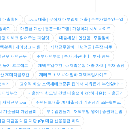
장 대출확인
loans 대출 | 무직자 대부업체 대출 | 주부가할수있는일
 청바지
대출금 계산 | 결혼스타그램 | 가상화폐 시세 사이트
환경 재테크 읽어주는 파일럿
대출세상 | 인천맘 | 주말알바
택활동 | 케이뱅크 대환
재택근무알바 | 1년적금 | 투잡 더쿠
택근무 재택근무
주부재택부업 | 투자 커뮤니티 | 투자 종목
0억만들기 프로젝트
재택부업추천 | ok저축은행 대출 자격 | 투자 증권
산 20대적금추천
재테크 초보 40대알바 재택부업사이트
 분석가
고수익 배송 소액재테크종류 집에서 자유롭게 부업알바~~
 인터넷부업
대출방식 한도별 건별 대출모아 keb하나은행 대출금리
 재택근무 ibm
주택담보대출 70 대출금리 기준금리 nh농협뱅크
금리 기준금리 가산금리
부수입만들기 | 재택부업 영어 | 증권하는법
출 디딤돌 대출 대환 p2p 대출 신용등급 하락