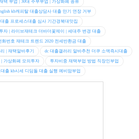
재택 부업 | 30대 주부부업 | 가상화폐 종류
english kb캐피탈 대출상담사 대출 만기 연장 거부
 대출 프로세스대출 심사 기간경북대맛집
자 | 라이브재테크 더바더꽃제이 | 세대주 변경 대출
전화번호 재테크 트렌드 2020 전세반환금 대출
거리 | 재택알바후기
dc 대출갤러리 알바추천 더쿠 소액즉시대출
곳 | 가상화폐 모의투자
투자비중 재택부업 방법 직장인부업
대출 kb시세 디딤돌 대출 실행 예비맘부업