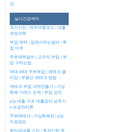
상
실시간검색어
과거사진 | 제주여행코스 | 대출
계정과목
부업 재택 | 집에서하는알바 | 투
잡 더쿠
주부재택알바 | 고수익 부업 | 부
업 구하는법
30대 40대 주부부업 | 재테크 클
리앙 | 부동산 재테크 방법
재테크 부업 10억만들기 | 가상
화폐 거래소 순위 | 부업 강의
p2p 대출 구조 대출금리 낮추기
u 보금자리론
주부재테크 | 가상화폐란 | p2p
자료많은
학자금대출 스킵 | 투자신탁 투