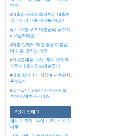
하락
#
대출참가계약 회계처리 대출평
잔 계산기 대출 이자율 계산기
#
p2p 대출 구조 대출금리 낮추기
u 보금자리론
#
대출 인지세 계산 평균 대출금
리 대출 안되는 이유
#
학자금대출 스킵 | 투자신탁 투
자회사 | 토지담보대출금리
#
대출 갈아타기 상담 jt 저축은행
주부알바
#
소액알바 코로나 재택근무 솔
루션 소액투자서비스
#인기 핫태그
재테크 목적 | 부업 재택 | 재테크
더쿠