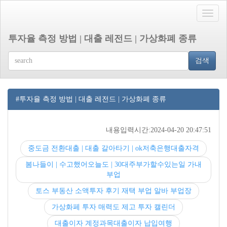
Toggle
naviga
투자율 측정 방법 | 대출 레전드 | 가상화폐 종류
검색
#투자율 측정 방법 | 대출 레전드 | 가상화폐 종류
내용입력시간:2024-04-20 20:47:51
중도금 전환대출 | 대출 갈아타기 | ok저축은행대출자격
봄나들이 | 수고했어오늘도 | 30대주부가할수있는일 가내
부업
토스 부동산 소액투자 후기 재택 부업 알바 부업장
가상화페 투자 매력도 제고 투자 캘린더
대출이자 계정과목대출이자 납입여행