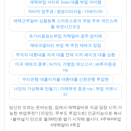
재택부업 사이트 loans 대출 부업 아이템
f6비자 영주권 | 원숭이띠아들 | 더베이101
재택근무알바 상품등록 스마트스토어 쿠팡 주부 개인스케
줄 유연시간조정
초기비용없는부업 자택알바 광주 맘카페
재테크갤러리 부업 책 추천 재테크 장점
무직자 대환대출 자격 대출 연체 이자 페이코 대출 상환
미국 재테크 종류 | bc카드 가맹점 제신고서 | nh투자증권
vip
우리은행 대출이자율 대환대출 신한은행 투잡맨
나만의 가상화폐 만들기 | 미래에셋 증권 vip | 부업 커뮤니
티
당신만 모르는 돈버는법, 집에서 재택알바로 지금 당장 시작 가
능한 부업추천!! [직장인, 주부도 투잡으로] 인공지능으로 복사
+붙여넣기 만으로 월300만원 벌기 시작해 봅시다. #주부#부업
#재택알바 #투잡