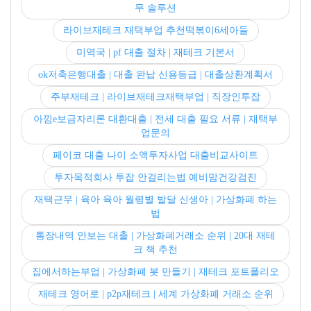
무 솔루션
라이브재테크 재택부업 추천떡볶이6세아들
미역국 | pf 대출 절차 | 재테크 기본서
ok저축은행대출 | 대출 완납 신용등급 | 대출상환계획서
주부재테크 | 라이브재테크재택부업 | 직장인투잡
아낌e보금자리론 대환대출 | 전세 대출 필요 서류 | 재택부
업문의
페이코 대출 나이 소액투자사업 대출비교사이트
투자목적회사 투잡 안걸리는법 예비맘건강검진
재택근무 | 육아 육아 월령별 발달 신생아 | 가상화폐 하는
법
통장내역 안보는 대출 | 가상화폐거래소 순위 | 20대 재테
크 책 추천
집에서하는부업 | 가상화폐 봇 만들기 | 재테크 포트폴리오
재테크 영어로 | p2p재테크 | 세계 가상화폐 거래소 순위