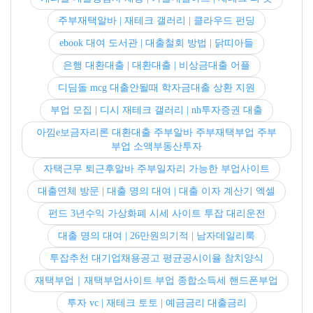
주부재택알바 | 재테크 갤러리 | 클라우드 펀딩
ebook 대여 도서관 | 대출철회 방법 | 닭띠아들
은행 대환대출 | 대환대출 | 비상금대출 어플
디딤돌 mcg 대출안될때 학자금대출 상환 지원
부업 모집 | 디시 재테크 갤러리 | nh투자증권 대출
아낌e보금자리론 대환대출 주부알바 주부재택부업 주부
부업 소액부동산투자
자택근무 퇴근후알바 주부일자리 가능한 부업사이트
대출연체 방문 | 대출 명의 대여 | 대출 이자 계산기 엑셀
펀드 3년수익 가상화폐 시세 사이트 투잡 대리운전
대출 명의 대여 | 26만원의기적 | 남자데일리룩
투잡추천 대기업채용공고 평균공시이율 참치양식
재택부업｜재택부업사이트 부업 종합소득세 핸드폰부업
투자 vc | 재테크 토토 | 예금금리 대출금리