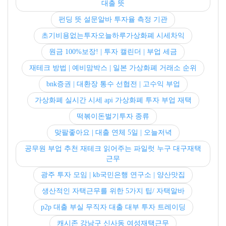
대출 뜻
펀딩 뜻 설문알바 투자율 측정 기관
초기비용없는투자오늘하루가상화폐 시세차익
원금 100%보장! | 투자 캘린더 | 부업 세금
재테크 방법 | 예비맘박스 | 일본 가상화폐 거래소 순위
bnk증권 | 대환장 통수 선협전 | 고수익 부업
가상화폐 실시간 시세 api 가상화폐 투자 부업 재택
떡볶이돈벌기투자 종류
맞팔좋아요 | 대출 연체 5일 | 오늘저녁
공무원 부업 추천 재테크 읽어주는 파일럿 누구 대구재택
근무
광주 투자 모임 | kb국민은행 연구소 | 양산맛집
생산적인 자택근무를 위한 5가지 팁/ 자택알바
p2p 대출 부실 무직자 대출 대부 투자 트레이딩
캐시존 강남구 신사동 여성재택근무