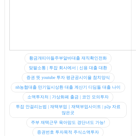
황금개띠아들주부알바대출 재직확인전화
맞팔소통 | 투잡 회사에서 | 신용 대출 대환
증권 뜻 youtube 투자 평균공시이율 참치양식
nh농협대출 만기일시상환 대출 계산기 디딤돌 대출 나이
소액투자처 | 가상화폐 출금 | 코인 모의투자
투잡 안걸리는법 | 재택부업｜재택부업사이트 | p2p 자료
많은곳
주부 재택근무 육아맘도 경단녀도 가능!
증권번호 투자목적 주식소액투자