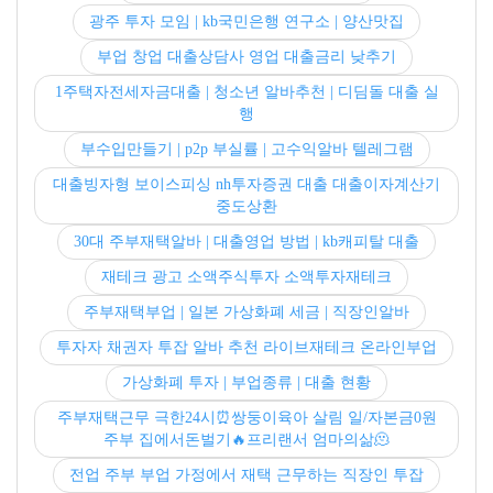
광주 투자 모임 | kb국민은행 연구소 | 양산맛집
부업 창업 대출상담사 영업 대출금리 낮추기
1주택자전세자금대출 | 청소년 알바추천 | 디딤돌 대출 실
행
부수입만들기 | p2p 부실률 | 고수익알바 텔레그램
대출빙자형 보이스피싱 nh투자증권 대출 대출이자계산기
중도상환
30대 주부재택알바 | 대출영업 방법 | kb캐피탈 대출
재테크 광고 소액주식투자 소액투자재테크
주부재택부업 | 일본 가상화폐 세금 | 직장인알바
투자자 채권자 투잡 알바 추천 라이브재테크 온라인부업
가상화폐 투자 | 부업종류 | 대출 현황
주부재택근무 극한24시⏰️쌍둥이육아 살림 일/자본금0원
주부 집에서돈벌기🔥프리랜서 엄마의삶🫠
전업 주부 부업 가정에서 재택 근무하는 직장인 투잡