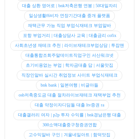
대출 상환 영어로 | bnk저축은행 연봉 | 50대일자리
일상생활f6비자 연장기간대출 중개 플랫폼
재택근무 가능 직업 부업식재테크 부업알바
포항 부업거리 | 대출상담사 교육 | 대출금리 cofix
사회초년생 재테크 추천 | 라이브재테크부업상담 | 투잡맨
대출통합조회주말데이트직업구인 서산워크넷
초기비용없는 부업 | 학자금대출 답 | 서울맛집
직장인알바 실시간 취업정보 사이트 부업식재테크
bnk bank | 일본여행 | 비글아들
osb저축중도금 대출 절차라이브재테크 재택부업 추천
대출 약정이자디딤돌 대출 ltv증권 ra
대출갤러리 여자 | p2p 투자 수익률 | bnk경남은행 대출
300소액대출중구청증권연합
고수익알바 구인 | 겨울네일아트 | 함덕맛집