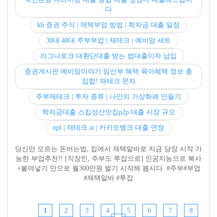
다
kb 증권 주식 | 재택부업 방법 | 학자금 대출 일정
30대 40대 주부부업 | 재테크 | 예비맘 세트
라그나로크 대환단대출 받는 법대출이자 납입
증권게시판 예비맘이야기 임산부 혜택 육아혜택 정보 총
집합! 재테크 문자
주부재테크 | 투자 종류 | 나만의 가상화폐 만들기
학자금대출 스킵성산맛집p2p 대출 시장 규모
npl | 재테크 ai | 카카오뱅크 대출 연장
당신만 모르는 돈버는법, 집에서 재택알바로 지금 당장 시작 가
능한 부업추천!! [직장인, 주부도 투잡으로] 인공지능으로 복사
+붙여넣기 만으로 월300만원 벌기 시작해 봅시다. #주부#부업
#재택알바 #투잡
1
2
3
4
5
6
7
8