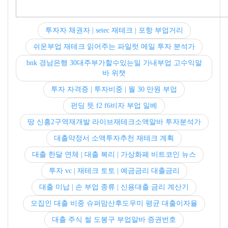
투자자 채권자 | setec 재테크 | 포항 부업거리
쉬운부업 재테크 읽어주는 파일럿 메일 투자 분석가
bnk 경남은행 30대주부가할수있는일 가내부업 고수익알
바 위챗
투자 자격증 | 투자비중 | 월 30 만원 부업
펀딩 뜻 f2 f6비자 부업 일베
땅 신흥2구역재개발 라이브재테크소액알바 투자분석가
대출약정서 소액투자추천 재테크 계획
대출 한달 연체 | 대출 복리 | 가상화폐 비트코인 뉴스
투자 vc | 재테크 토토 | 예금금리 대출금리
대출 미납 | 손 부업 종류 | 신용대출 금리 계산기
모집인 대출 비중 슈퍼맘산후도우미 평균 대출이자율
대출 주식 썰 도봉구 부업알바 증권번호