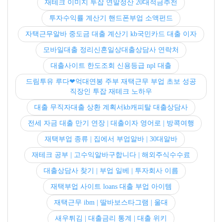
재테크 이미지 투잡 연말정산 20대적금추천
투자수익률 계산기 핸드폰부업 소액펀드
자택근무알바 중도금 대출 계산기 kb국민카드 대출 이자
모바일대출 정리신혼일상대출상담사 연락처
대출사이트 한도조회 신용등급 npl 대출
드림투유 루다❤억대연봉 주부 재택근무 부업 초보 성공
직장인 투잡 재테크 노하우
대출 무직자대출 상환 계획서kb캐피탈 대출상담사
전세 자금 대출 만기 연장 | 대출이자 영어로 | 방콕여행
재택부업 종류 | 집에서 부업알바 | 30대알바
재테크 공부 | 고수익알바구합니다 | 해외주식수수료
대출상담사 찾기 | 부업 일베 | 투자회사 이름
재택부업 사이트 loans 대출 부업 아이템
재택근무 ibm | 딸바보스타그램 | 울대
새우튀김 | 대출금리 통계 | 대출 위키