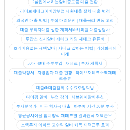
2살집에서하는알바중도금 대출 전환
라이브재테크예비맘부업 대환대출 절차 대출 변경
외국인 대출 방법 | 투잡 대리운전 | 대출금리 변동 고정
대출 무직자대출 상환 계획서kb캐피탈 대출상담사
투잡스 신사알바 재테크 리딩 재테크 유튜버
초기비용없는 재택알바 | 재테크 잘하는 방법 | 가상화폐의
미래
30대 40대 주부부업 | 재테크 | 투자 계획서
대출약정서 | 자영업자 대출 현황 | 라이브재테크소액재테
크종류
대출db대출철회 수수료주말먹방
타이핑 알바 | 부업 강의 | 서브웨이알바추천
투자분석가 | 미국 학자금 대출 | 하루에 시간 30분 투자
평균공시이율 참치양식 재테크갤 알바천국 재택근무
소액투자 아파트 고수익 알바 카톡 재택근무 효과