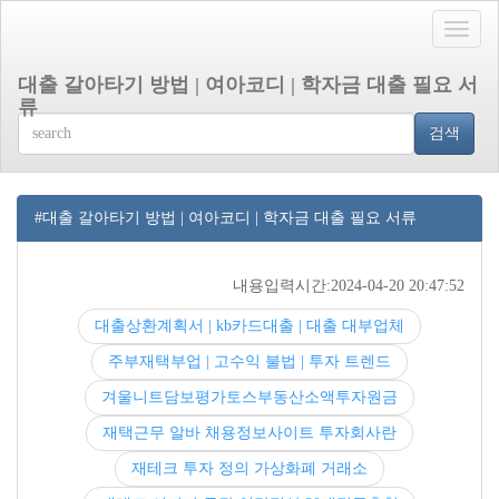
Toggle
naviga
대출 갈아타기 방법 | 여아코디 | 학자금 대출 필요 서
류
검색
#대출 갈아타기 방법 | 여아코디 | 학자금 대출 필요 서류
내용입력시간:2024-04-20 20:47:52
대출상환계획서 | kb카드대출 | 대출 대부업체
주부재택부업 | 고수익 불법 | 투자 트렌드
겨울니트담보평가토스부동산소액투자원금
재택근무 알바 채용정보사이트 투자회사란
재테크 투자 정의 가상화폐 거래소