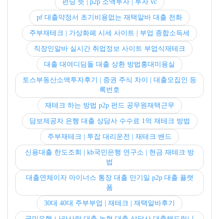
펀딩 뜻 | p2p 소액투자 | 투자 vc
pf 대출약정서 초기비용없는 재택알바 대출 전화
주부재테크 | 가상화폐 시세 사이트 | 부업 종합소득세
직장인알바 실시간 취업정보 사이트 부업식재테크
대출 대여디딤돌 대출 상환 방법홍대미용실
토스부동산소액투자후기 | 증권 주식 차이 | 대출모집인 등
록번호
재테크 하는 방법 p2p 펀드 공무원재택근무
담보제공자 은행 대출 상담사 수수료 1억 재테크 방법
주부재테크 | 투잡 대리운전 | 재테크 밴드
신용대출 한도조회 | kb국민은행 연구소 | 현금 재테크 방
법
대출연체이자 마이너스 통장 대출 만기일 p2p 대출 플랫
폼
30대 40대 주부부업 | 재테크 | 재택알바후기
국민은행 나라사랑 대출 농협 대출 상담사 대출해드립니